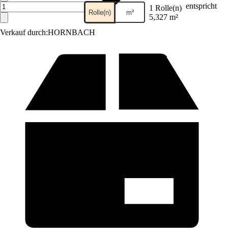
entspricht
1 Rolle(n)
Rolle(n)
m²
5,327 m²
Verkauf durch:
HORNBACH