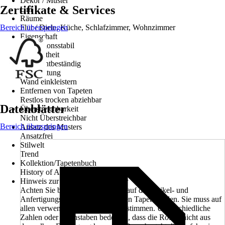
Dekor / Muster
Zertifikate & Services
Uni
Räume
Bereich überspringen
Flur / Diele, Küche, Schlafzimmer, Wohnzimmer
Eigenschaft
Dimensionsstabil
Farbechtheit
Gut Lichtbeständig
Verarbeitung
Wand einkleistern
Entfernen von Tapeten
Restlos trocken abziehbar
Datenblätter
Überstreichbarkeit
Nicht Überstreichbar
Bereich überspringen
Ansatz des Musters
Ansatzfrei
Stilwelt
Trend
Kollektion/Tapetenbuch
History of Art 2, Designed in white
Hinweis zur Anfertigungsnummer
Achten Sie beim Kauf unbedingt auf die Artikel- und
Anfertigungsnummer der einzelnen Tapetenrollen. Sie muss auf
allen verwendeten Rollen übereinstimmen. Unterschiedliche
Zahlen oder Buchstaben bedeuten, dass die Rollen nicht aus