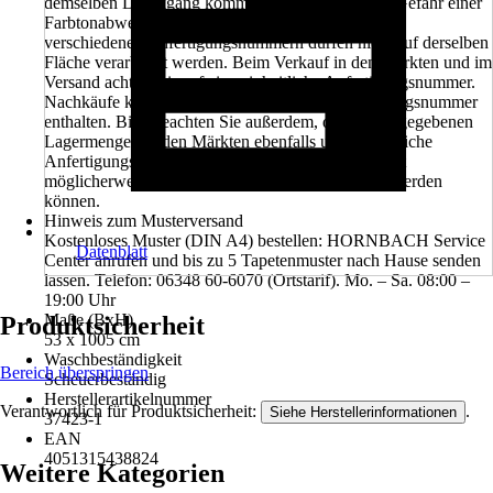
demselben Druckgang kommen. Dann besteht die Gefahr einer
Farbtonabweichung. Tapetenbahnen aus Rollen mit
verschiedenen Anfertigungsnummern dürfen nicht auf derselben
Fläche verarbeitet werden. Beim Verkauf in den Märkten und im
Versand achten wir auf eine einheitliche Anfertigungsnummer.
Nachkäufe können eine unterschiedliche Anfertigungsnummer
enthalten. Bitte beachten Sie außerdem, dass die angegebenen
Lagermengen in den Märkten ebenfalls unterschiedliche
Anfertigungsnummern beinhalten können und somit
möglicherweise nicht in einem Projekt verarbeitet werden
können.
Hinweis zum Musterversand
Kostenloses Muster (DIN A4) bestellen: HORNBACH Service
Datenblatt
Center anrufen und bis zu 5 Tapetenmuster nach Hause senden
lassen. Telefon: 06348 60-6070 (Ortstarif). Mo. – Sa. 08:00 –
19:00 Uhr
Maße (BxH)
Produktsicherheit
53 x 1005 cm
Waschbeständigkeit
Bereich überspringen
Scheuerbeständig
Herstellerartikelnummer
Verantwortlich für Produktsicherheit:
.
Siehe Herstellerinformationen
37423-1
EAN
4051315438824
Weitere Kategorien