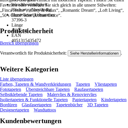
Waschbeständigkeit
Favoriten oder verlieben Sie sich gleich in alle unsere Stilwelten:
Hoch waschbeständig
„Finca Home“, „Cosy & Relax“, „Romantic Dream“, „Loft Living“,
Herstellerartikelnummer
„50’s Glam“ oder „Urban Grace“.
37396-3
Länge
Produktsicherheit
1.005 cm
EAN
4051315435472
Bereich überspringen
Verantwortlich für Produktsicherheit:
.
Siehe Herstellerinformationen
Weitere Kategorien
Liste überspringen
Farben, Tapeten & Wandverkleidungen
Tapeten
Vliestapeten
Fototapeten
Überstreichbare Tapeten
Raufasertapeten
Selbstklebende Tapeten
Malervlies & Renoviervlies
Isoliertapeten & Funktionelle Tapeten
Papiertapeten
Kindertapeten
Bordüren
Glasfasertapeten
Tapetenbücher
3D Tapeten
Designertapeten
Wandtattoos
Kundenbewertungen