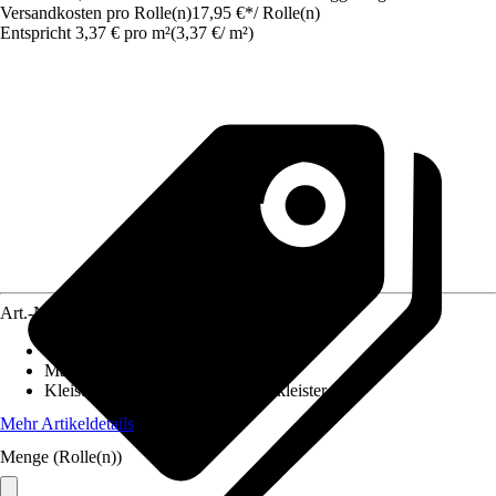
Versandkosten pro Rolle(n)
17,95 €
*
/
Rolle(n)
Entspricht 3,37 € pro m²
(
3,37 €
/
m²
)
Art.-Nr.
10252322
Ansatz des Musters
:
Gerader Ansatz
Maße (BxH)
:
53 x 1005 cm
Kleisterempfehlung
:
Vliestapetenkleister
Mehr Artikeldetails
Menge (Rolle(n))