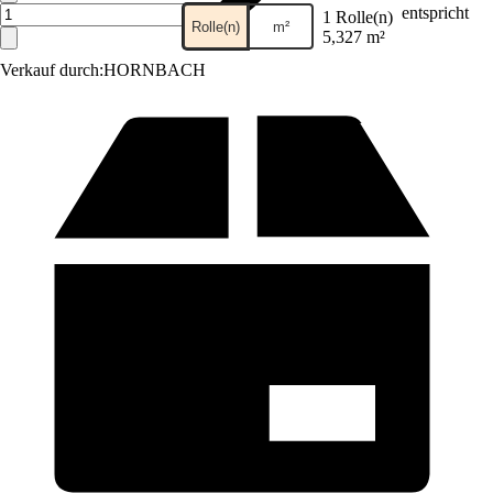
entspricht
1 Rolle(n)
Rolle(n)
m²
5,327 m²
Verkauf durch:
HORNBACH