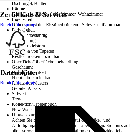
Dschungel, Blätter
Räume
Zertifikate & Services
Flur / Diele, Küche, Schlafzimmer, Wohnzimmer
Eigenschaft
Bereich überspringen
Dimensionsstabil, Rissüberbrückend, Schwer entflammbar
Farbechtheit
Gut Lichtbeständig
Verarbeitung
Wand einkleistern
Entfernen von Tapeten
Restlos trocken abziehbar
Oberfläche/Oberflächenbehandlung
Geschäumt
Datenblätter
Überstreichbarkeit
Nicht Überstreichbar
Bereich überspringen
Ansatz des Musters
Gerader Ansatz
Stilwelt
Trend
Kollektion/Tapetenbuch
New Walls
Hinweis zur Anfertigungsnummer
Achten Sie beim Kauf unbedingt auf die Artikel- und
Anfertigungsnummer der einzelnen Tapetenrollen. Sie muss auf
allen verwendeten Rollen übereinstimmen. Unterschiedliche