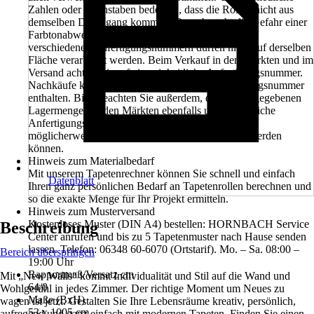
Zahlen oder Buchstaben bedeuten, dass die Rollen nicht aus
demselben Druckgang kommen. Dann besteht die Gefahr einer
Farbtonabweichung. Tapetenbahnen aus Rollen mit
verschiedenen Anfertigungsnummern dürfen nicht auf derselben
Fläche verarbeitet werden. Beim Verkauf in den Märkten und im
Versand achten wir auf eine einheitliche Anfertigungsnummer.
Nachkäufe können eine unterschiedliche Anfertigungsnummer
enthalten. Bitte beachten Sie außerdem, dass die angegebenen
Lagermengen in den Märkten ebenfalls unterschiedliche
Anfertigungsnummern beinhalten können und somit
möglicherweise nicht in einem Projekt verarbeitet werden
können.
Hinweis zum Materialbedarf
Mit unserem Tapetenrechner können Sie schnell und einfach
Datenblatt
Ihren ganz persönlichen Bedarf an Tapetenrollen berechnen und
so die exakte Menge für Ihr Projekt ermitteln.
Hinweis zum Musterversand
Kostenloses Muster (DIN A4) bestellen: HORNBACH Service
Beschreibung
Center anrufen und bis zu 5 Tapetenmuster nach Hause senden
lassen. Telefon: 06348 60-6070 (Ortstarif). Mo. – Sa. 08:00 –
Bereich überspringen
19:00 Uhr
Rapportmaß/Versatz cm
Mit „New Walls“ kommt Individualität und Stil auf die Wand und
64/0
Wohlgefühl in jedes Zimmer. Der richtige Moment um Neues zu
Maße (BxH)
wagen ist jetzt. Gestalten Sie Ihre Lebensräume kreativ, persönlich,
53 x 1005 cm
aufregend und ganz einfach mit modernen Tapeten. Finden Sie einen