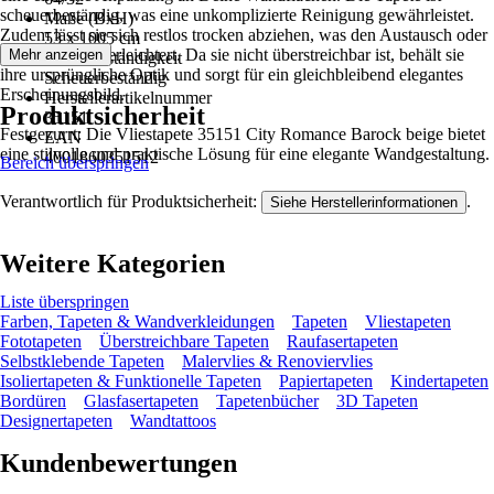
scheuerbeständig, was eine unkomplizierte Reinigung gewährleistet.
Maße (BxH)
Zudem lässt sie sich restlos trocken abziehen, was den Austausch oder
53 x 1005 cm
die Entfernung erleichtert. Da sie nicht überstreichbar ist, behält sie
Mehr anzeigen
Waschbeständigkeit
ihre ursprüngliche Optik und sorgt für ein gleichbleibend elegantes
Scheuerbeständig
Erscheinungsbild.
Herstellerartikelnummer
Produktsicherheit
35151
Festgezurrt: Die Vliestapete 35151 City Romance Barock beige bietet
EAN
eine stilvolle und praktische Lösung für eine elegante Wandgestaltung.
4001860351512
Bereich überspringen
Verantwortlich für Produktsicherheit:
.
Siehe Herstellerinformationen
Weitere Kategorien
Liste überspringen
Farben, Tapeten & Wandverkleidungen
Tapeten
Vliestapeten
Fototapeten
Überstreichbare Tapeten
Raufasertapeten
Selbstklebende Tapeten
Malervlies & Renoviervlies
Isoliertapeten & Funktionelle Tapeten
Papiertapeten
Kindertapeten
Bordüren
Glasfasertapeten
Tapetenbücher
3D Tapeten
Designertapeten
Wandtattoos
Kundenbewertungen