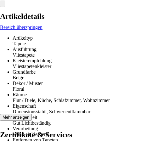
Artikeldetails
Bereich überspringen
Artikeltyp
Tapete
Ausführung
Vliestapete
Kleisterempfehlung
Vliestapetenkleister
Grundfarbe
Beige
Dekor / Muster
Floral
Räume
Flur / Diele, Küche, Schlafzimmer, Wohnzimmer
Eigenschaft
Dimensionsstabil, Schwer entflammbar
Farbechtheit
Mehr anzeigen
Gut Lichtbeständig
Verarbeitung
Zertifikate & Services
Wand einkleistern
Entfernen von Tapeten