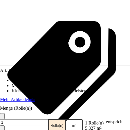
Art.-Nr.
12428412
Ansatz des Musters
:
Versetzter Ansatz
Maße (BxH)
:
53 x 1005 cm
Kleisterempfehlung
:
Vliestapetenkleister
Mehr Artikeldetails
Menge (Rolle(n))
entspricht
1 Rolle(n)
Rolle(n)
m²
5,327 m²