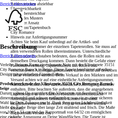
Bereich überspringen
Restlos trocken abziehbar
Überstreichbarkeit
Nicht Überstreichbar
Ansatz des Musters
Versetzter Ansatz
Kollektion/Tapetenbuch
City Romance
Hinweis zur Anfertigungsnummer
Achten Sie beim Kauf unbedingt auf die Artikel- und
Beschreibung
Anfertigungsnummer der einzelnen Tapetenrollen. Sie muss auf
allen verwendeten Rollen übereinstimmen. Unterschiedliche
Bereich überspringen
Zahlen oder Buchstaben bedeuten, dass die Rollen nicht aus
demselben Druckgang kommen. Dann besteht die Gefahr einer
Verleihe Deinem Raum eine elegante Note mit der Vliestapete 35151
Farbtonabweichung. Tapetenbahnen aus Rollen mit
City Romance Barock in Beige. Diese Tapete kombiniert stilvolles
verschiedenen Anfertigungsnummern dürfen nicht auf derselben
Design mit praktischen Eigenschaften.
Fläche verarbeitet werden. Beim Verkauf in den Märkten und im
Versand achten wir auf eine einheitliche Anfertigungsnummer.
Produktmerkmale der Vliestapete 35151 City Romance Barock
Nachkäufe können eine unterschiedliche Anfertigungsnummer
beige
enthalten. Bitte beachten Sie außerdem, dass die angegebenen
Darum solltest Du zugreifen: Die Vliestapete mit floralem Dekor ist
Lagermengen in den Märkten ebenfalls unterschiedliche
dimensionsstabil und schwer entflammbar, was sie zu einer sicheren
Anfertigungsnummern beinhalten können und somit
Wahl für Dein Zuhause macht. Dank ihrer guten Lichtbeständigkeit
möglicherweise nicht in einem Projekt verarbeitet werden
bleibt die Farbe Beige über lange Zeit strahlend und frisch. Die Maße
können.
von 1005 x 53 cm und das Rapportmaß von 64/32 cm ermöglichen
Rapportmaß/Versatz cm
eine einfache Anpassung an Deine Wandflächen. Die Tapete ist
64/32