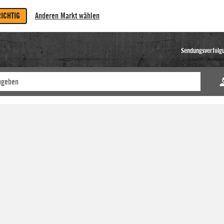
RICHTIG
Anderen Markt wählen
Sendungsverfolg