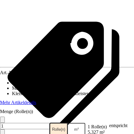
Art.-Nr.
10695498
Ansatz des Musters
:
Ansatzfrei
Maße (BxH)
:
53 x 1005 cm
Kleisterempfehlung
:
Vliestapetenkleister
Mehr Artikeldetails
Menge (Rolle(n))
entspricht
1 Rolle(n)
Rolle(n)
m²
5,327 m²