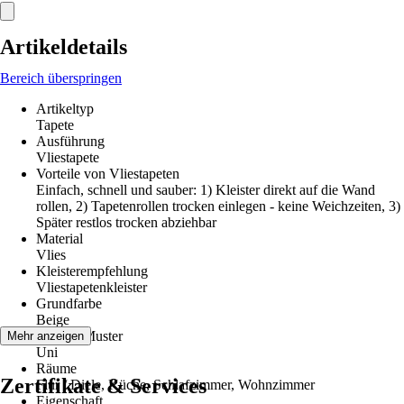
Artikeldetails
Bereich überspringen
Artikeltyp
Tapete
Ausführung
Vliestapete
Vorteile von Vliestapeten
Einfach, schnell und sauber: 1) Kleister direkt auf die Wand
rollen, 2) Tapetenrollen trocken einlegen - keine Weichzeiten, 3)
Später restlos trocken abziehbar
Material
Vlies
Kleisterempfehlung
Vliestapetenkleister
Grundfarbe
Beige
Dekor / Muster
Mehr anzeigen
Uni
Räume
Zertifikate & Services
Flur / Diele, Küche, Schlafzimmer, Wohnzimmer
Eigenschaft