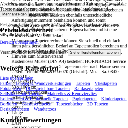
Abziehen, was die Renovierung erleichtert und Zeit spart. Obwohl die
Nachkäufe können eine unterschiedliche Anfertigungsnummer
Tapete nicht überstreichbar ist, bietet sie eine langlebige und
enthalten. Bitte beachten Sie außerdem, dass die angegebenen
pflegeleichte Wandgestaltung.
Mehr anzeigen
Lagermengen in den Märkten ebenfalls unterschiedliche
Anfertigungsnummern beinhalten können und somit
Festgezurrt: Die Vliestapete 34272 City Glow Uni beige überzeugt
möglicherweise nicht in einem Projekt verarbeitet werden
Produktsicherheit
durch ihre pflegeleichten und sicheren Eigenschaften und ist eine
können.
stilvolle Wahl für jeden Raum.
Hinweis zum Materialbedarf
Mit unserem Tapetenrechner können Sie schnell und einfach
Bereich überspringen
Ihren ganz persönlichen Bedarf an Tapetenrollen berechnen und
so die exakte Menge für Ihr Projekt ermitteln.
Verantwortlich für Produktsicherheit:
.
Siehe Herstellerinformationen
Hinweis zum Musterversand
Kostenloses Muster (DIN A4) bestellen: HORNBACH Service
Center anrufen und bis zu 5 Tapetenmuster nach Hause senden
Weitere Kategorien
lassen. Telefon: 06348 60-6070 (Ortstarif). Mo. – Sa. 08:00 –
19:00 Uhr
Liste überspringen
Maße (BxH)
Farben, Tapeten & Wandverkleidungen
Tapeten
Vliestapeten
53 x 1005 cm
Fototapeten
Überstreichbare Tapeten
Raufasertapeten
Waschbeständigkeit
Selbstklebende Tapeten
Malervlies & Renoviervlies
Scheuerbeständig
Isoliertapeten & Funktionelle Tapeten
Papiertapeten
Kindertapeten
Herstellerartikelnummer
Bordüren
Glasfasertapeten
Tapetenbücher
3D Tapeten
34272
Designertapeten
Wandtattoos
Länge
1.005 cm
Kundenbewertungen
EAN