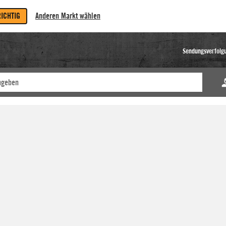
RICHTIG
Anderen Markt wählen
Sendungsverfolg