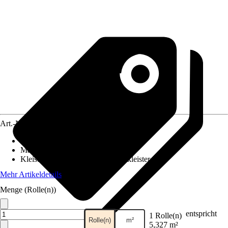
Art.-Nr.
12407039
Ansatz des Musters
:
Versetzter Ansatz
Maße (BxH)
:
53 x 1005 cm
Kleisterempfehlung
:
Vliestapetenkleister
Mehr Artikeldetails
Menge (Rolle(n))
entspricht
1 Rolle(n)
Rolle(n)
m²
5,327 m²