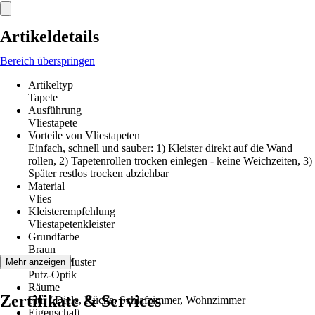
Artikeldetails
Bereich überspringen
Artikeltyp
Tapete
Ausführung
Vliestapete
Vorteile von Vliestapeten
Einfach, schnell und sauber: 1) Kleister direkt auf die Wand
rollen, 2) Tapetenrollen trocken einlegen - keine Weichzeiten, 3)
Später restlos trocken abziehbar
Material
Vlies
Kleisterempfehlung
Vliestapetenkleister
Grundfarbe
Braun
Dekor / Muster
Mehr anzeigen
Putz-Optik
Räume
Zertifikate & Services
Flur / Diele, Küche, Schlafzimmer, Wohnzimmer
Eigenschaft