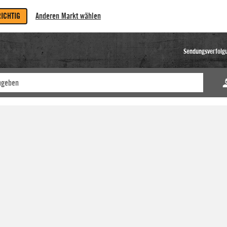
RICHTIG
Anderen Markt wählen
Sendungsverfolg