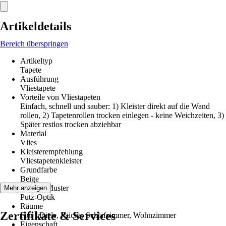
Artikeldetails
Bereich überspringen
Artikeltyp
Tapete
Ausführung
Vliestapete
Vorteile von Vliestapeten
Einfach, schnell und sauber: 1) Kleister direkt auf die Wand
rollen, 2) Tapetenrollen trocken einlegen - keine Weichzeiten, 3)
Später restlos trocken abziehbar
Material
Vlies
Kleisterempfehlung
Vliestapetenkleister
Grundfarbe
Beige
Dekor / Muster
Mehr anzeigen
Putz-Optik
Räume
Zertifikate & Services
Flur / Diele, Küche, Schlafzimmer, Wohnzimmer
Eigenschaft