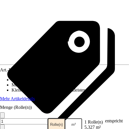
Art.-Nr.
12407059
Ansatz des Musters
:
Versetzter Ansatz
Maße (BxH)
:
53 x 1005 cm
Kleisterempfehlung
:
Vliestapetenkleister
Mehr Artikeldetails
Menge (Rolle(n))
entspricht
1 Rolle(n)
Rolle(n)
m²
5,327 m²