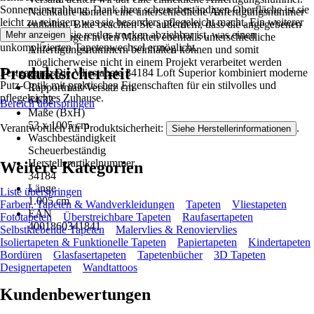
Sonneneinstrahlung. Dank ihrer scheuerbeständigen Oberfläche ist sie
Nachkäufe können eine unterschiedliche Anfertigungsnummer
leicht zu reinigen, was sie besonders pflegeleicht macht. Ein weiterer
enthalten. Bitte beachten Sie außerdem, dass die angegebenen
Vorteil ist, dass sie restlos trocken abziehbar ist, was einen
Mehr anzeigen
Lagermengen in den Märkten ebenfalls unterschiedliche
unkomplizierten Tapetenwechsel ermöglicht.
Anfertigungsnummern beinhalten können und somit
möglicherweise nicht in einem Projekt verarbeitet werden
Produktsicherheit
Festgezurrt: Die Vliestapete 34184 Loft Superior kombiniert moderne
können.
Putz-Optik mit praktischen Eigenschaften für ein stilvolles und
Rapportmaß/Versatz cm
pflegeleichtes Zuhause.
64/32
Bereich überspringen
Maße (BxH)
53 x 1005 cm
Verantwortlich für Produktsicherheit:
.
Siehe Herstellerinformationen
Waschbeständigkeit
Scheuerbeständig
Herstellerartikelnummer
Weitere Kategorien
34184
Länge
Liste überspringen
1.005 cm
Farben, Tapeten & Wandverkleidungen
Tapeten
Vliestapeten
EAN
Fototapeten
Überstreichbare Tapeten
Raufasertapeten
4001860341841
Selbstklebende Tapeten
Malervlies & Renoviervlies
Isoliertapeten & Funktionelle Tapeten
Papiertapeten
Kindertapeten
Bordüren
Glasfasertapeten
Tapetenbücher
3D Tapeten
Designertapeten
Wandtattoos
Kundenbewertungen