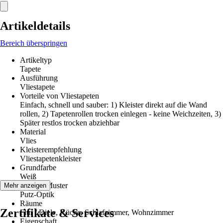
Artikeldetails
Bereich überspringen
Artikeltyp
Tapete
Ausführung
Vliestapete
Vorteile von Vliestapeten
Einfach, schnell und sauber: 1) Kleister direkt auf die Wand
rollen, 2) Tapetenrollen trocken einlegen - keine Weichzeiten, 3)
Später restlos trocken abziehbar
Material
Vlies
Kleisterempfehlung
Vliestapetenkleister
Grundfarbe
Weiß
Dekor / Muster
Mehr anzeigen
Putz-Optik
Räume
Zertifikate & Services
Flur / Diele, Küche, Schlafzimmer, Wohnzimmer
Eigenschaft