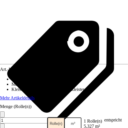
Art.-Nr.
12407038
Ansatz des Musters
:
Versetzter Ansatz
Maße (BxH)
:
53 x 1005 cm
Kleisterempfehlung
:
Vliestapetenkleister
Mehr Artikeldetails
Menge (Rolle(n))
entspricht
1 Rolle(n)
Rolle(n)
m²
5,327 m²