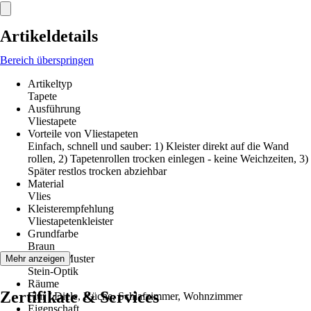
Artikeldetails
Bereich überspringen
Artikeltyp
Tapete
Ausführung
Vliestapete
Vorteile von Vliestapeten
Einfach, schnell und sauber: 1) Kleister direkt auf die Wand
rollen, 2) Tapetenrollen trocken einlegen - keine Weichzeiten, 3)
Später restlos trocken abziehbar
Material
Vlies
Kleisterempfehlung
Vliestapetenkleister
Grundfarbe
Braun
Dekor / Muster
Mehr anzeigen
Stein-Optik
Räume
Zertifikate & Services
Flur / Diele, Küche, Schlafzimmer, Wohnzimmer
Eigenschaft