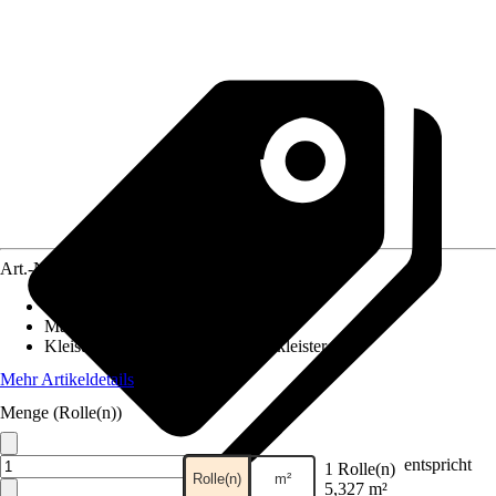
Art.-Nr.
12407041
Ansatz des Musters
:
Versetzter Ansatz
Maße (BxH)
:
53 x 1005 cm
Kleisterempfehlung
:
Vliestapetenkleister
Mehr Artikeldetails
Menge (Rolle(n))
entspricht
1 Rolle(n)
Rolle(n)
m²
5,327 m²