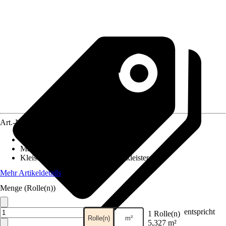
Art.-Nr.
12407043
Ansatz des Musters
:
Versetzter Ansatz
Maße (BxH)
:
53 x 1005 cm
Kleisterempfehlung
:
Vliestapetenkleister
Mehr Artikeldetails
Menge (Rolle(n))
entspricht
1 Rolle(n)
Rolle(n)
m²
5,327 m²