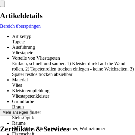
Artikeldetails
Bereich überspringen
Artikeltyp
Tapete
Ausführung
Vliestapete
Vorteile von Vliestapeten
Einfach, schnell und sauber: 1) Kleister direkt auf die Wand
rollen, 2) Tapetenrollen trocken einlegen - keine Weichzeiten, 3)
Später restlos trocken abziehbar
Material
Vlies
Kleisterempfehlung
Vliestapetenkleister
Grundfarbe
Braun
Dekor / Muster
Mehr anzeigen
Stein-Optik
Räume
Zertifikate & Services
Flur / Diele, Küche, Schlafzimmer, Wohnzimmer
Eigenschaft