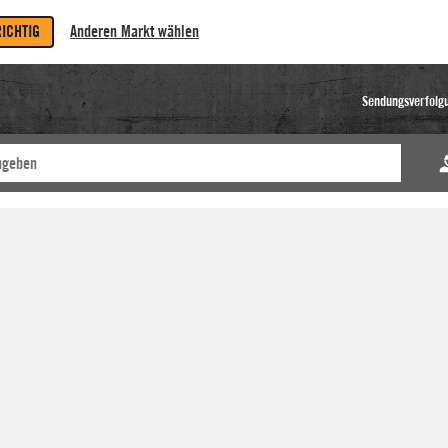
RICHTIG
Anderen Markt wählen
Sendungsverfolg