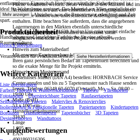
entflammbaren Eigenschaft bietet sie zusätzliche Sicherheit und ist
Fläche verarbeitet werden. Beim Verkauf in den Märkten und im
ideal für Wohnräume geeignet. Das Material aus Vlies ermöglicht ein
Versand achten wir auf eine einheitliche Anfertigungsnummer.
restlos trockenes Abziehen, was die Renovierung erleichtert und Zeit
Mehr anzeigen
Nachkäufe können eine unterschiedliche Anfertigungsnummer
spart.
enthalten. Bitte beachten Sie außerdem, dass die angegebenen
Lagermengen in den Märkten ebenfalls unterschiedliche
Produktsicherheit
Festgezurrt: Die Vliestapete 31630 Avalon Uni grün vereint einfache
Anfertigungsnummern beinhalten können und somit
Handhabung und langlebige Farbfrische für eine stilvolle
möglicherweise nicht in einem Projekt verarbeitet werden
Raumgestaltung.
können.
Bereich überspringen
Hinweis zum Materialbedarf
Mit unserem Tapetenrechner können Sie schnell und einfach
Verantwortlich für Produktsicherheit:
.
Siehe Herstellerinformationen
Ihren ganz persönlichen Bedarf an Tapetenrollen berechnen und
so die exakte Menge für Ihr Projekt ermitteln.
Hinweis zum Musterversand
Weitere Kategorien
Kostenloses Muster (DIN A4) bestellen: HORNBACH Service
Center anrufen und bis zu 5 Tapetenmuster nach Hause senden
Liste überspringen
lassen. Telefon: 06348 60-6070 (Ortstarif). Mo. – Sa. 08:00 –
Farben, Tapeten & Wandverkleidungen
Tapeten
Vliestapeten
19:00 Uhr
Fototapeten
Überstreichbare Tapeten
Raufasertapeten
Maße (BxH)
Selbstklebende Tapeten
Malervlies & Renoviervlies
53 x 1005 cm
Isoliertapeten & Funktionelle Tapeten
Papiertapeten
Kindertapeten
Herstellerartikelnummer
Bordüren
Glasfasertapeten
Tapetenbücher
3D Tapeten
31630
Designertapeten
Wandtattoos
Länge
1.005 cm
Kundenbewertungen
EAN
4001860316306