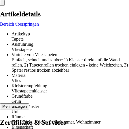
Artikeldetails
Bereich überspringen
Artikeltyp
Tapete
Ausführung
Vliestapete
Vorteile von Vliestapeten
Einfach, schnell und sauber: 1) Kleister direkt auf die Wand
rollen, 2) Tapetenrollen trocken einlegen - keine Weichzeiten, 3)
Später restlos trocken abziehbar
Material
Vlies
Kleisterempfehlung
Vliestapetenkleister
Grundfarbe
Grün
Dekor / Muster
Mehr anzeigen
Uni
Räume
Zertifikate & Services
Flur / Diele, Küche, Schlafzimmer, Wohnzimmer
Eigenschaft