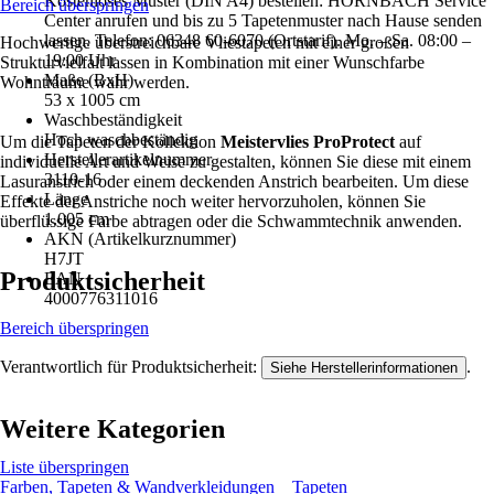
Kostenloses Muster (DIN A4) bestellen: HORNBACH Service
Bereich überspringen
Center anrufen und bis zu 5 Tapetenmuster nach Hause senden
lassen. Telefon: 06348 60-6070 (Ortstarif). Mo. – Sa. 08:00 –
Hochwertige überstreichbare Vliestapeten mit einer großen
19:00 Uhr
Strukturvielfalt lassen in Kombination mit einer Wunschfarbe
Maße (BxH)
Wohnträume wahr werden.
53 x 1005 cm
Waschbeständigkeit
Hoch waschbeständig
Um die Tapeten der Kollektion
Meistervlies ProProtect
auf
Herstellerartikelnummer
individuelle Art und Weise zu gestalten, können Sie diese mit einem
3110-16
Lasuranstrich oder einem deckenden Anstrich bearbeiten. Um diese
Länge
Effekte der Anstriche noch weiter hervorzuholen, können Sie
1.005 cm
überflüssige Farbe abtragen oder die Schwammtechnik anwenden.
AKN (Artikelkurznummer)
H7JT
Produktsicherheit
EAN
4000776311016
Bereich überspringen
Verantwortlich für Produktsicherheit:
.
Siehe Herstellerinformationen
Weitere Kategorien
Liste überspringen
Farben, Tapeten & Wandverkleidungen
Tapeten