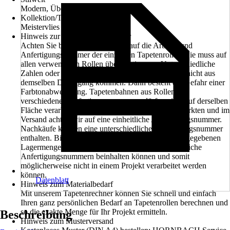
Modern, Überstreichen
Kollektion/Tapetenbuch
Meistervlies PRO Protect
Hinweis zur Anfertigungsnummer
Achten Sie beim Kauf unbedingt auf die Artikel- und
Anfertigungsnummer der einzelnen Tapetenrollen. Sie muss auf
allen verwendeten Rollen übereinstimmen. Unterschiedliche
Zahlen oder Buchstaben bedeuten, dass die Rollen nicht aus
demselben Druckgang kommen. Dann besteht die Gefahr einer
Farbtonabweichung. Tapetenbahnen aus Rollen mit
verschiedenen Anfertigungsnummern dürfen nicht auf derselben
Fläche verarbeitet werden. Beim Verkauf in den Märkten und im
Versand achten wir auf eine einheitliche Anfertigungsnummer.
Nachkäufe können eine unterschiedliche Anfertigungsnummer
enthalten. Bitte beachten Sie außerdem, dass die angegebenen
Lagermengen in den Märkten ebenfalls unterschiedliche
Anfertigungsnummern beinhalten können und somit
möglicherweise nicht in einem Projekt verarbeitet werden
können.
Datenblatt
Hinweis zum Materialbedarf
Mit unserem Tapetenrechner können Sie schnell und einfach
Ihren ganz persönlichen Bedarf an Tapetenrollen berechnen und
so die exakte Menge für Ihr Projekt ermitteln.
Beschreibung
Hinweis zum Musterversand