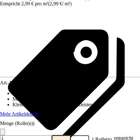
Entspricht 2,99 € pro m²
(
2,99 €
/
m²
)
Art.-Nr.
5750824
Ansatz des Musters
:
Ansatzfrei
Maße (BxH)
:
53 x 1005 cm
Kleisterempfehlung
:
Vliestapetenkleister
Mehr Artikeldetails
Menge (Rolle(n))
entspricht
1 Rolle(n)