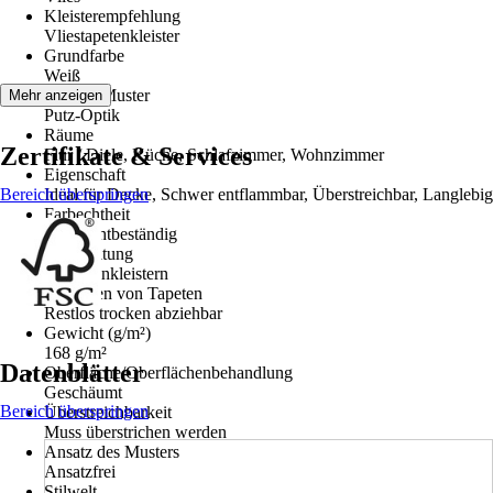
Kleisterempfehlung
Vliestapetenkleister
Grundfarbe
Weiß
Dekor / Muster
Mehr anzeigen
Putz-Optik
Räume
Zertifikate & Services
Flur / Diele, Küche, Schlafzimmer, Wohnzimmer
Eigenschaft
Bereich überspringen
Ideal für Decke, Schwer entflammbar, Überstreichbar, Langlebig
Farbechtheit
Gut Lichtbeständig
Verarbeitung
Wand einkleistern
Entfernen von Tapeten
Restlos trocken abziehbar
Gewicht (g/m²)
168 g/m²
Datenblätter
Oberfläche/Oberflächenbehandlung
Geschäumt
Bereich überspringen
Überstreichbarkeit
Muss überstrichen werden
Ansatz des Musters
Ansatzfrei
Stilwelt