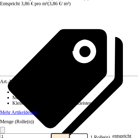
Entspricht 3,86 € pro m²
(
3,86 €
/
m²
)
Art.-Nr.
5750813
Ansatz des Musters
:
Ansatzfrei
Maße (BxH)
:
53 x 1005 cm
Kleisterempfehlung
:
Vliestapetenkleister
Mehr Artikeldetails
Menge (Rolle(n))
entspricht
1 Rolle(n)