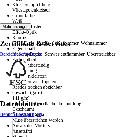
Kleisterempfehlung
Vliestapetenkleister
Grundfarbe
Weiß
Dekor / Muster
Mehr anzeigen
Effekt-Optik
Räume
Zertifikate & Services
Flur / Diele, Küche, Schlafzimmer, Wohnzimmer
Eigenschaft
Bereich überspringen
Ideal für Decke, Schwer entflammbar, Überstreichbar
Farbechtheit
Gut Lichtbeständig
Verarbeitung
Wand einkleistern
Entfernen von Tapeten
Restlos trocken abziehbar
Gewicht (g/m²)
141 g/m²
Datenblätter
Oberfläche/Oberflächenbehandlung
Geschäumt
Bereich überspringen
Überstreichbarkeit
Muss überstrichen werden
Ansatz des Musters
Ansatzfrei
Stilwelt