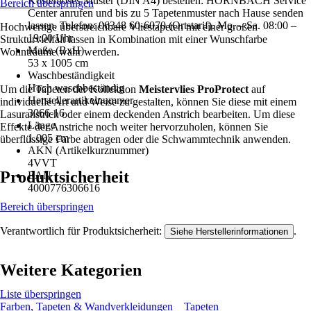
Kostenloses Muster (DIN A4) bestellen: HORNBACH Service
Bereich überspringen
Center anrufen und bis zu 5 Tapetenmuster nach Hause senden
lassen. Telefon: 06348 60-6070 (Ortstarif). Mo. – Sa. 08:00 –
Hochwertige überstreichbare Vliestapeten mit einer großen
19:00 Uhr
Strukturvielfalt lassen in Kombination mit einer Wunschfarbe
Maße (BxH)
Wohnträume wahr werden.
53 x 1005 cm
Waschbeständigkeit
Hoch waschbeständig
Um die Tapeten der Kollektion
Meistervlies ProProtect
auf
Herstellerartikelnummer
individuelle Art und Weise zu gestalten, können Sie diese mit einem
3066-16
Lasuranstrich oder einem deckenden Anstrich bearbeiten. Um diese
Länge
Effekte der Anstriche noch weiter hervorzuholen, können Sie
1.005 cm
überflüssige Farbe abtragen oder die Schwammtechnik anwenden.
AKN (Artikelkurznummer)
4VVT
Produktsicherheit
EAN
4000776306616
Bereich überspringen
Verantwortlich für Produktsicherheit:
.
Siehe Herstellerinformationen
Weitere Kategorien
Liste überspringen
Farben, Tapeten & Wandverkleidungen
Tapeten