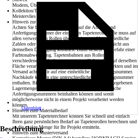
Modern, Überstreichen
Kollektion/Tapetenbuch
Meistervlies PRO Protect
Hinweis zur Anfertigungsnummer
Achten Sie beim Kauf unbedingt auf die Artikel- und
Anfertigungsnummer der einzelnen Tapetenrollen. Sie muss auf
allen verwendeten Rollen übereinstimmen. Unterschiedliche
Zahlen oder Buchstaben bedeuten, dass die Rollen nicht aus
demselben Druckgang kommen. Dann besteht die Gefahr einer
Farbtonabweichung. Tapetenbahnen aus Rollen mit
verschiedenen Anfertigungsnummern dürfen nicht auf derselben
Fläche verarbeitet werden. Beim Verkauf in den Märkten und im
Versand achten wir auf eine einheitliche Anfertigungsnummer.
Nachkäufe können eine unterschiedliche Anfertigungsnummer
enthalten. Bitte beachten Sie außerdem, dass die angegebenen
Lagermengen in den Märkten ebenfalls unterschiedliche
Anfertigungsnummern beinhalten können und somit
möglicherweise nicht in einem Projekt verarbeitet werden
können.
Datenblatt
Hinweis zum Materialbedarf
Mit unserem Tapetenrechner können Sie schnell und einfach
Ihren ganz persönlichen Bedarf an Tapetenrollen berechnen und
so die exakte Menge für Ihr Projekt ermitteln.
Beschreibung
Hinweis zum Musterversand