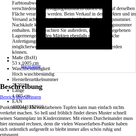
Farbtonabweichung. Tapetenbahnen aus Rollen mit
verschiedenen Anfertigungsnummern dürfen nicht auf derselben
Fläche verarbeitet werden. Beim Verkauf in den Märkten und im
Versand achten wir auf eine einheitliche Anfertigungsnummer.
Nachkäufe können eine unterschiedliche Anfertigungsnummer
enthalten. Bitte beachten Sie außerdem, dass die angegebenen
Lagermengen in den Märkten ebenfalls unterschiedliche
Anfertigungsnummern beinhalten können und somit
möglicherweise nicht in einem Projekt verarbeitet werden
können.
Maße (BxH)
53 x 1005 cm
Broschüre
Waschbeständigkeit
Hoch waschbeständig
Herstellerartikelnummer
252019
Beschreibung
Länge
1.005 cm
Bereich überspringen
EAN
4000441252019
Punktlandung: Mit rosafarbenen Tupfen kann man einfach nichts
verkehrt machen. So hell und fröhlich findet dieses Muster schnell
seinen Stammplatz im Kinderzimmer. Mit einem Durcheinander muss
hier niemand rechnen, denn die vielen Wasserfarben-Punkte haben
sich ordentlich aufgestellt so bleibt immer alles schön ruhig und
entspannt.