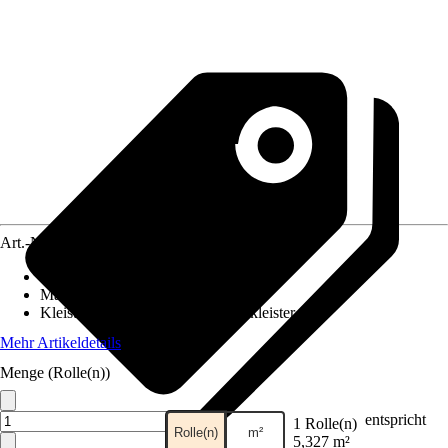
Art.-Nr.
10545630
Ansatz des Musters
:
Ansatzfrei
Maße (BxH)
:
53 x 1005 cm
Kleisterempfehlung
:
Vliestapetenkleister
Mehr Artikeldetails
Menge (Rolle(n))
entspricht
1 Rolle(n)
Rolle(n)
m²
5,327 m²