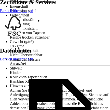
Zertifikate & Services
Babyzimmer, Kinderzimmer
Eigenschaft
Bereich überspringen
Dimensionsstabil
Farbechtheit
Gut Lichtbeständig
Verarbeitung
Wand einkleistern
Entfernen von Tapeten
Restlos trocken abziehbar
Gewicht (g/m²)
185 g/m²
Datenblätter
Überstreichbarkeit
Nicht Überstreichbar
Bereich überspringen
Ansatz des Musters
Ansatzfrei
Stilwelt
Kinder
Kollektion/Tapetenbuch
Bambino XIX
Hinweis zur Anfertigungsnummer
Achten Sie beim Kauf unbedingt auf die Artikel- und
Anfertigungsnummer der einzelnen Tapetenrollen. Sie muss auf
allen verwendeten Rollen übereinstimmen. Unterschiedliche
Zahlen oder Buchstaben bedeuten, dass die Rollen nicht aus
demselben Druckgang kommen. Dann besteht die Gefahr einer