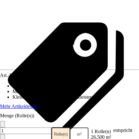
Art.-Nr.
5750796
Ansatz des Musters
:
Ansatzfrei
Maße (BxH)
:
106 x 2500 cm
Kleisterempfehlung
:
Vliestapetenkleister
Mehr Artikeldetails
Menge (Rolle(n))
entspricht
1 Rolle(n)
Rolle(n)
m²
26,500 m²