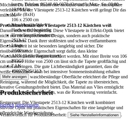
lassen. Telefon: 06348 60-6070 (Ortstarif). Mo. – Sa. 08:00 –
Möchtest Du Deinem Raum eine moderne und stilvolle Atmosphäre
19:00 Uhr
verleihen? Mit der Vliestapete 2513-12 Kästchen weiß gelingt Dir das
Maße (BxH)
mühelos.
106 x 2500 cm
Waschbeständigkeit
Produktmerkmale der Vliestapete 2513-12 Kästchen weiß
Hoch waschbeständig
Darum solltest Du zugreifen: Diese Vliestapete in Effekt-Optik bietet
Herstellerartikelnummer
nicht nur ein ansprechendes Design, sondern auch praktische
2513-12
Eigenschaften. Dank ihrer stoßfesten und schwer entflammbaren
Länge
Beschaffenheit ist sie besonders langlebig und sicher. Die
2.500 cm
rissüberbrückende Eigenschaft sorgt dafür, dass kleine
AKN (Artikelkurznummer)
Wandunebenheiten elegant kaschiert werden. Mit einer Breite von 106
HGG5
cm und einer Höhe von 2500 cm lässt sich die Tapete großflächig und
EAN
nahtlos anbringen. Die gute Lichtbeständigkeit garantiert, dass die
4000776251312
weiße Grundfarbe auch bei intensiver Sonneneinstrahlung erhalten
bleibt. Die hoch waschbeständige Oberfläche erleichtert die Pflege und
Mehr anzeigen
Reinigung, während die Möglichkeit, die Tapete zu überstreichen,
kreative Gestaltungsfreiheit bietet. Das Material aus Vlies ermöglicht
Produktsicherheit
ein restlos trockenes Abziehen, was die Renovierung vereinfacht.
Festgezurrt: Die Vliestapete 2513-12 Kästchen weiß kombiniert
Bereich überspringen
stilvolle Optik mit praktischen Eigenschaften für eine langlebige und
pflegeleichte Wandgestaltung.
Verantwortlich für Produktsicherheit:
.
Siehe Herstellerinformationen