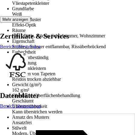
Vliestapetenkleister
Grundfarbe
Weiß
Dekor / Muster
Mehr anzeigen
Effekt-Optik
Räume
Zertifikate & Services
Flur / Diele, Küche, Schlafzimmer, Wohnzimmer
Eigenschaft
Bereich überspringen
Stoßfest, Schwer entflammbar, Rissüberbrückend
Farbechtheit
Gut Lichtbeständig
Verarbeitung
Wand einkleistern
Entfernen von Tapeten
Restlos trocken abziehbar
Gewicht (g/m²)
162 g/m²
Datenblätter
Oberfläche/Oberflächenbehandlung
Geschäumt
Bereich überspringen
Überstreichbarkeit
Kann überstrichen werden
Ansatz des Musters
Ansatzfrei
Stilwelt
Modern, Überstreichen