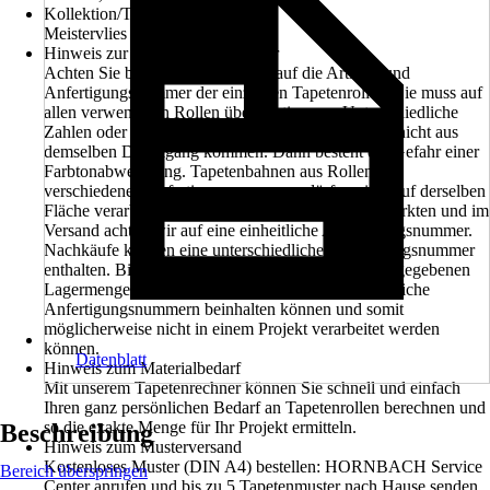
Kollektion/Tapetenbuch
Meistervlies PRO Protect
Hinweis zur Anfertigungsnummer
Achten Sie beim Kauf unbedingt auf die Artikel- und
Anfertigungsnummer der einzelnen Tapetenrollen. Sie muss auf
allen verwendeten Rollen übereinstimmen. Unterschiedliche
Zahlen oder Buchstaben bedeuten, dass die Rollen nicht aus
demselben Druckgang kommen. Dann besteht die Gefahr einer
Farbtonabweichung. Tapetenbahnen aus Rollen mit
verschiedenen Anfertigungsnummern dürfen nicht auf derselben
Fläche verarbeitet werden. Beim Verkauf in den Märkten und im
Versand achten wir auf eine einheitliche Anfertigungsnummer.
Nachkäufe können eine unterschiedliche Anfertigungsnummer
enthalten. Bitte beachten Sie außerdem, dass die angegebenen
Lagermengen in den Märkten ebenfalls unterschiedliche
Anfertigungsnummern beinhalten können und somit
möglicherweise nicht in einem Projekt verarbeitet werden
können.
Datenblatt
Hinweis zum Materialbedarf
Mit unserem Tapetenrechner können Sie schnell und einfach
Ihren ganz persönlichen Bedarf an Tapetenrollen berechnen und
so die exakte Menge für Ihr Projekt ermitteln.
Beschreibung
Hinweis zum Musterversand
Kostenloses Muster (DIN A4) bestellen: HORNBACH Service
Bereich überspringen
Center anrufen und bis zu 5 Tapetenmuster nach Hause senden