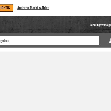
RICHTIG
Anderen Markt wählen
Sendungsverfolg