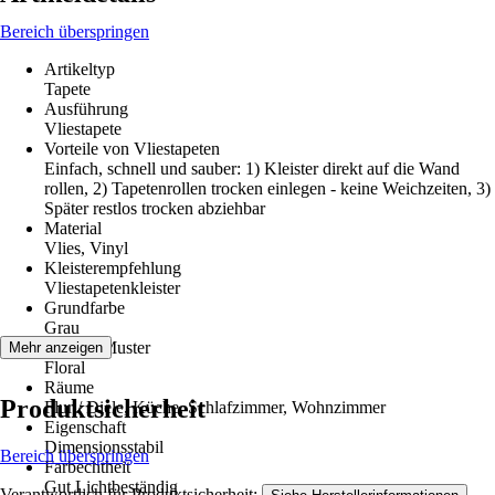
Bereich überspringen
Artikeltyp
Tapete
Ausführung
Vliestapete
Vorteile von Vliestapeten
Einfach, schnell und sauber: 1) Kleister direkt auf die Wand
rollen, 2) Tapetenrollen trocken einlegen - keine Weichzeiten, 3)
Später restlos trocken abziehbar
Material
Vlies, Vinyl
Kleisterempfehlung
Vliestapetenkleister
Grundfarbe
Grau
Dekor / Muster
Mehr anzeigen
Floral
Räume
Produktsicherheit
Flur / Diele, Küche, Schlafzimmer, Wohnzimmer
Eigenschaft
Dimensionsstabil
Bereich überspringen
Farbechtheit
Gut Lichtbeständig
Verantwortlich für Produktsicherheit:
.