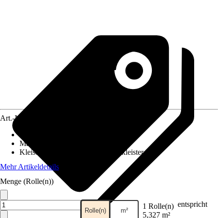
Art.-Nr.
12318413
Ansatz des Musters
:
Versetzter Ansatz
Maße (BxH)
:
53 x 1005 cm
Kleisterempfehlung
:
Vliestapetenkleister
Mehr Artikeldetails
Menge (Rolle(n))
entspricht
1 Rolle(n)
Rolle(n)
m²
5,327 m²