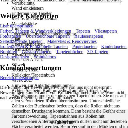
Siehe Herstellerinformationen
Verarbeitung
Wand einkleistern
Entfernen von Tapeten
Weitere Kategorien
Restlos trocken abziehbar
Materialstärke
Liste überspringen
1 mm
Farben, Tapeten & Wandverkleidungen
Tapeten
Vliestapeten
Oberfläche/Oberflächenbehandlung
Fototapeten
Überstreichbare Tapeten
Raufasertapeten
Glatt
Selbstklebende Tapeten
Malervlies & Renoviervlies
Überstreichbarkeit
Isoliertapeten & Funktionelle Tapeten
Papiertapeten
Kindertapeten
Nicht Überstreichbar
Bordüren
Glasfasertapeten
Tapetenbücher
3D Tapeten
Ansatz des Musters
Designertapeten
Wandtattoos
Versetzter Ansatz
Stilwelt
Kundenbewertungen
Modern, Trend
Kollektion/Tapetenbuch
Bereich überspringen
Vavex 2027
Hinweis zur Anfertigungsnummer
Die Echtheit der Bewertungen wurde von uns nicht überprüft.
Achten Sie beim Kauf unbedingt auf die Artikel- und
Bewertungen können auch von Kunden stammen, die die Ware nicht
Anfertigungsnummer der einzelnen Tapetenrollen. Sie muss auf
nachweislich genutzt oder gekauft haben.
allen verwendeten Rollen übereinstimmen. Unterschiedliche
Zahlen oder Buchstaben bedeuten, dass die Rollen nicht aus
demselben Druckgang kommen. Dann besteht die Gefahr einer
Farbtonabweichung. Tapetenbahnen aus Rollen mit
Zahlarten
verschiedenen Anfertigungsnummern dürfen nicht auf derselben
Fläche verarbeitet werden. Beim Verkauf in den Märkten und im