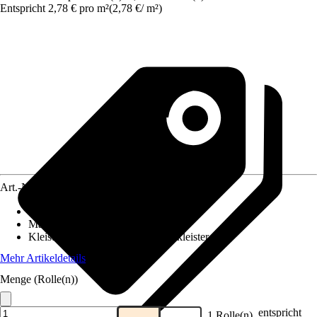
Entspricht 2,78 € pro m²
(
2,78 €
/
m²
)
Art.-Nr.
5750747
Ansatz des Musters
:
Gerader Ansatz
Maße (BxH)
:
53 x 1005 cm
Kleisterempfehlung
:
Vliestapetenkleister
Mehr Artikeldetails
Menge (Rolle(n))
entspricht
1 Rolle(n)