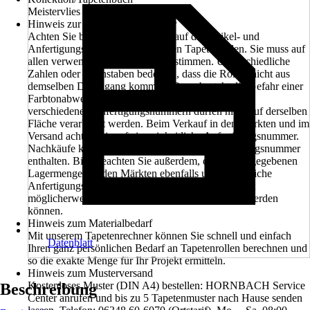
Meistervlies PRO Protect
Hinweis zur Anfertigungsnummer
Achten Sie beim Kauf unbedingt auf die Artikel- und
Anfertigungsnummer der einzelnen Tapetenrollen. Sie muss auf
allen verwendeten Rollen übereinstimmen. Unterschiedliche
Zahlen oder Buchstaben bedeuten, dass die Rollen nicht aus
demselben Druckgang kommen. Dann besteht die Gefahr einer
Farbtonabweichung. Tapetenbahnen aus Rollen mit
verschiedenen Anfertigungsnummern dürfen nicht auf derselben
Fläche verarbeitet werden. Beim Verkauf in den Märkten und im
Versand achten wir auf eine einheitliche Anfertigungsnummer.
Nachkäufe können eine unterschiedliche Anfertigungsnummer
enthalten. Bitte beachten Sie außerdem, dass die angegebenen
Lagermengen in den Märkten ebenfalls unterschiedliche
Anfertigungsnummern beinhalten können und somit
möglicherweise nicht in einem Projekt verarbeitet werden
können.
Hinweis zum Materialbedarf
Mit unserem Tapetenrechner können Sie schnell und einfach
Datenblatt
Ihren ganz persönlichen Bedarf an Tapetenrollen berechnen und
so die exakte Menge für Ihr Projekt ermitteln.
Hinweis zum Musterversand
Kostenloses Muster (DIN A4) bestellen: HORNBACH Service
Beschreibung
Center anrufen und bis zu 5 Tapetenmuster nach Hause senden