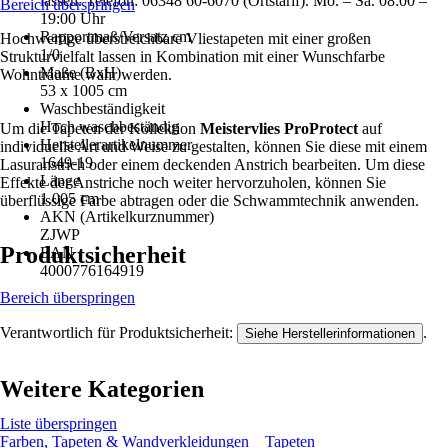
lassen. Telefon: 06348 60-6070 (Ortstarif). Mo. – Sa. 08:00 –
Bereich überspringen
19:00 Uhr
Rapportmaß/Versatz cm
Hochwertige überstreichbare Vliestapeten mit einer großen
1/0
Strukturvielfalt lassen in Kombination mit einer Wunschfarbe
Maße (BxH)
Wohnträume wahr werden.
53 x 1005 cm
Waschbeständigkeit
Hoch waschbeständig
Um die Tapeten der Kollektion
Meistervlies ProProtect
auf
Herstellerartikelnummer
individuelle Art und Weise zu gestalten, können Sie diese mit einem
1649-19
Lasuranstrich oder einem deckenden Anstrich bearbeiten. Um diese
Länge
Effekte der Anstriche noch weiter hervorzuholen, können Sie
1.005 cm
überflüssige Farbe abtragen oder die Schwammtechnik anwenden.
AKN (Artikelkurznummer)
ZJWP
Produktsicherheit
EAN
4000776164919
Bereich überspringen
Verantwortlich für Produktsicherheit:
.
Siehe Herstellerinformationen
Weitere Kategorien
Liste überspringen
Farben, Tapeten & Wandverkleidungen
Tapeten