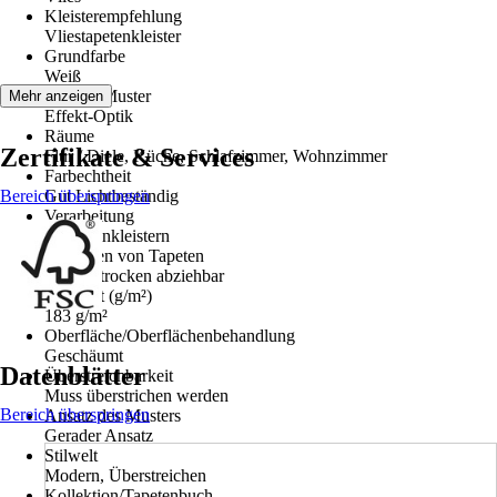
Kleisterempfehlung
Vliestapetenkleister
Grundfarbe
Weiß
Dekor / Muster
Mehr anzeigen
Effekt-Optik
Räume
Zertifikate & Services
Flur / Diele, Küche, Schlafzimmer, Wohnzimmer
Farbechtheit
Bereich überspringen
Gut Lichtbeständig
Verarbeitung
Wand einkleistern
Entfernen von Tapeten
Restlos trocken abziehbar
Gewicht (g/m²)
183 g/m²
Oberfläche/Oberflächenbehandlung
Geschäumt
Datenblätter
Überstreichbarkeit
Muss überstrichen werden
Bereich überspringen
Ansatz des Musters
Gerader Ansatz
Stilwelt
Modern, Überstreichen
Kollektion/Tapetenbuch