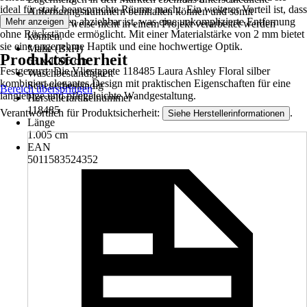
ideal für stark beanspruchte Räume macht. Ein weiterer Vorteil ist, dass
Anfertigungsnummern beinhalten können und somit
sie restlos trocken abziehbar ist, was eine unkomplizierte Entfernung
Mehr anzeigen
möglicherweise nicht in einem Projekt verarbeitet werden
ohne Rückstände ermöglicht. Mit einer Materialstärke von 2 mm bietet
können.
sie eine angenehme Haptik und eine hochwertige Optik.
Maße (BxH)
Produktsicherheit
53 x 1005 cm
Festgezurrt: Die Vliestapete 118485 Laura Ashley Floral silber
Waschbeständigkeit
kombiniert elegantes Design mit praktischen Eigenschaften für eine
Scheuerbeständig
Bereich überspringen
langlebige und pflegeleichte Wandgestaltung.
Herstellerartikelnummer
118485
Verantwortlich für Produktsicherheit:
.
Siehe Herstellerinformationen
Länge
1.005 cm
EAN
5011583524352