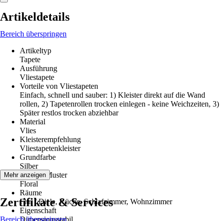
Artikeldetails
Bereich überspringen
Artikeltyp
Tapete
Ausführung
Vliestapete
Vorteile von Vliestapeten
Einfach, schnell und sauber: 1) Kleister direkt auf die Wand
rollen, 2) Tapetenrollen trocken einlegen - keine Weichzeiten, 3)
Später restlos trocken abziehbar
Material
Vlies
Kleisterempfehlung
Vliestapetenkleister
Grundfarbe
Silber
Dekor / Muster
Mehr anzeigen
Floral
Räume
Zertifikate & Services
Flur / Diele, Küche, Schlafzimmer, Wohnzimmer
Eigenschaft
Bereich überspringen
Dimensionsstabil