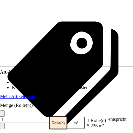
Art.-Nr.
12240710
Maße (BxH)
:
53 x 1005 cm
Kleisterempfehlung
:
Vliestapetenkleister
Mehr Artikeldetails
Menge (Rolle(n))
entspricht
1 Rolle(n)
Rolle(n)
m²
5,226 m²