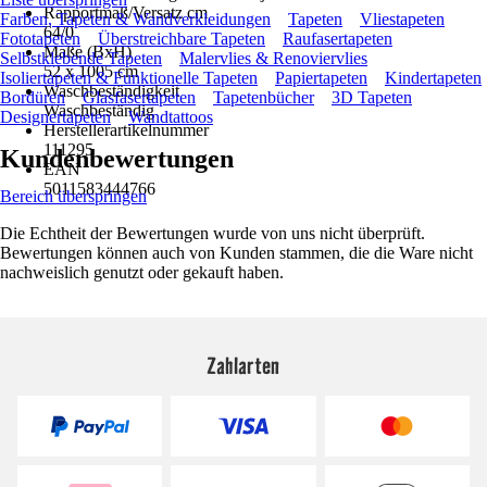
Rapportmaß/Versatz cm
Farben, Tapeten & Wandverkleidungen
Tapeten
Vliestapeten
64/0
Fototapeten
Überstreichbare Tapeten
Raufasertapeten
Maße (BxH)
Selbstklebende Tapeten
Malervlies & Renoviervlies
52 x 1005 cm
Isoliertapeten & Funktionelle Tapeten
Papiertapeten
Kindertapeten
Waschbeständigkeit
Bordüren
Glasfasertapeten
Tapetenbücher
3D Tapeten
Waschbeständig
Designertapeten
Wandtattoos
Herstellerartikelnummer
111295
Kundenbewertungen
EAN
5011583444766
Bereich überspringen
Die Echtheit der Bewertungen wurde von uns nicht überprüft.
Bewertungen können auch von Kunden stammen, die die Ware nicht
nachweislich genutzt oder gekauft haben.
Zahlarten