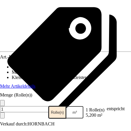
Art.-Nr.
10298356
Ansatz des Musters
:
Gerader Ansatz
Maße (BxH)
:
52 x 1005 cm
Kleisterempfehlung
:
Vliestapetenkleister
Mehr Artikeldetails
Menge (Rolle(n))
entspricht
1 Rolle(n)
Rolle(n)
m²
5,200 m²
Verkauf durch:
HORNBACH