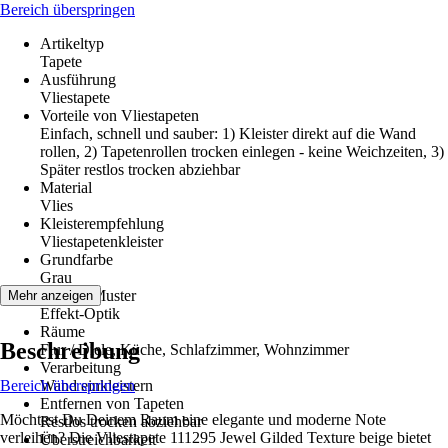
Bereich überspringen
Artikeltyp
Tapete
Ausführung
Vliestapete
Vorteile von Vliestapeten
Einfach, schnell und sauber: 1) Kleister direkt auf die Wand
rollen, 2) Tapetenrollen trocken einlegen - keine Weichzeiten, 3)
Später restlos trocken abziehbar
Material
Vlies
Kleisterempfehlung
Vliestapetenkleister
Grundfarbe
Grau
Dekor / Muster
Mehr anzeigen
Effekt-Optik
Räume
Beschreibung
Flur / Diele, Küche, Schlafzimmer, Wohnzimmer
Verarbeitung
Bereich überspringen
Wand einkleistern
Entfernen von Tapeten
Möchtest Du Deinem Raum eine elegante und moderne Note
Restlos trocken abziehbar
verleihen? Die Vliestapete 111295 Jewel Gilded Texture beige bietet
Überstreichbarkeit