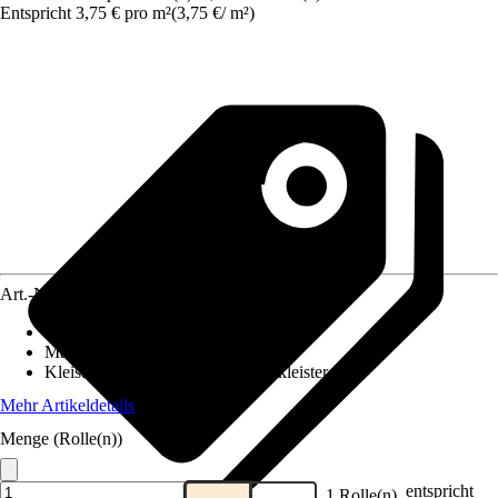
Entspricht 3,75 € pro m²
(
3,75 €
/
m²
)
Art.-Nr.
12388878
Ansatz des Musters
:
Gerader Ansatz
Maße (BxH)
:
53 x 1005 cm
Kleisterempfehlung
:
Vliestapetenkleister
Mehr Artikeldetails
Menge (Rolle(n))
entspricht
1 Rolle(n)