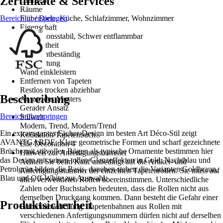
Zertifikate & Services
Grafisch
Räume
Bereich überspringen
Flur / Diele, Küche, Schlafzimmer, Wohnzimmer
Eigenschaft
Dimensionsstabil, Schwer entflammbar
Farbechtheit
Gut Lichtbeständig
Verarbeitung
Wand einkleistern
Entfernen von Tapeten
Restlos trocken abziehbar
Beschreibung
Ansatz des Musters
Gerader Ansatz
Bereich überspringen
Stilwelt
Modern, Trend, Modern/Trend
Ein extravagantes Fächer-Design im besten Art Déco-Stil zeigt
Kollektion/Tapetenbuch
AVANTGARDE: Klare geometrische Formen und scharf gezeichnete
Elle Decoration 4
Brüche mit stilvollen Bögen als typische Ornamente bestimmen hier
Hinweis zur Anfertigungsnummer
das Design mit seinen tollen Glanzeffekten in Gold. Nachtblau und
Achten Sie beim Kauf unbedingt auf die Artikel- und
Petrolgrün bilden die Basis, daneben stehen die Varianten Goldbraun,
Anfertigungsnummer der einzelnen Tapetenrollen. Sie muss auf
Blau und Off-White zur Auswahl.
allen verwendeten Rollen übereinstimmen. Unterschiedliche
Zahlen oder Buchstaben bedeuten, dass die Rollen nicht aus
demselben Druckgang kommen. Dann besteht die Gefahr einer
Produktsicherheit
Farbtonabweichung. Tapetenbahnen aus Rollen mit
verschiedenen Anfertigungsnummern dürfen nicht auf derselben