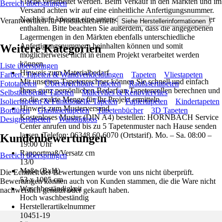
Fläche verarbeitet werden. Beim Verkauf in den Märkten und im
Bereich überspringen
Versand achten wir auf eine einheitliche Anfertigungsnummer.
Nachkäufe können eine unterschiedliche Anfertigungsnummer
Verantwortlich für Produktsicherheit:
.
Siehe Herstellerinformationen
enthalten. Bitte beachten Sie außerdem, dass die angegebenen
Lagermengen in den Märkten ebenfalls unterschiedliche
Anfertigungsnummern beinhalten können und somit
Weitere Kategorien
möglicherweise nicht in einem Projekt verarbeitet werden
können.
Liste überspringen
Hinweis zum Materialbedarf
Farben, Tapeten & Wandverkleidungen
Tapeten
Vliestapeten
Mit unserem Tapetenrechner können Sie schnell und einfach
Fototapeten
Überstreichbare Tapeten
Raufasertapeten
Ihren ganz persönlichen Bedarf an Tapetenrollen berechnen und
Selbstklebende Tapeten
Malervlies & Renoviervlies
so die exakte Menge für Ihr Projekt ermitteln.
Isoliertapeten & Funktionelle Tapeten
Papiertapeten
Kindertapeten
Hinweis zum Musterversand
Bordüren
Glasfasertapeten
Tapetenbücher
3D Tapeten
Kostenloses Muster (DIN A4) bestellen: HORNBACH Service
Designertapeten
Wandtattoos
Center anrufen und bis zu 5 Tapetenmuster nach Hause senden
lassen. Telefon: 06348 60-6070 (Ortstarif). Mo. – Sa. 08:00 –
Kundenbewertungen
19:00 Uhr
Rapportmaß/Versatz cm
Bereich überspringen
13/0
Maße (BxH)
Die Echtheit der Bewertungen wurde von uns nicht überprüft.
53 x 1005 cm
Bewertungen können auch von Kunden stammen, die die Ware nicht
Waschbeständigkeit
nachweislich genutzt oder gekauft haben.
Hoch waschbeständig
Herstellerartikelnummer
10451-19