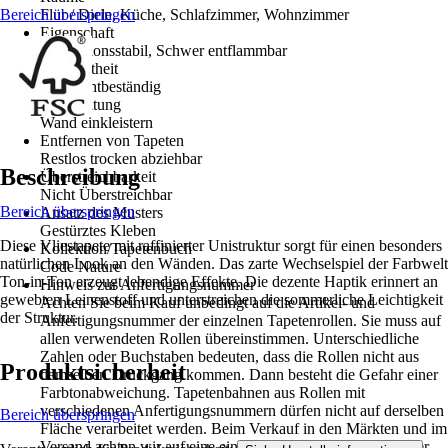
Bereich überspringen
Flur / Diele, Küche, Schlafzimmer, Wohnzimmer
Eigenschaft
Dimensionsstabil, Schwer entflammbar
Farbechtheit
Gut Lichtbeständig
Verarbeitung
Wand einkleistern
Entfernen von Tapeten
Restlos trocken abziehbar
Beschreibung
Überstreichbarkeit
Nicht Überstreichbar
Bereich überspringen
Ansatz des Musters
Gestürztes Kleben
Diese Vliestapete mit raffinierter Unistruktur sorgt für einen besonders
Kollektion/Tapetenbuch
natürlichen Look an den Wänden. Das zarte Wechselspiel der Farbwelt
Code Nature
Ton-in-Ton erzeugt lebendige Effekte. Die dezente Haptik erinnert an
Hinweis zur Anfertigungsnummer
gewebten Leinenstoff und unterstreichen die sommerliche Leichtigkeit
Achten Sie beim Kauf unbedingt auf die Artikel- und
der Struktur.
Anfertigungsnummer der einzelnen Tapetenrollen. Sie muss auf
allen verwendeten Rollen übereinstimmen. Unterschiedliche
Zahlen oder Buchstaben bedeuten, dass die Rollen nicht aus
Produktsicherheit
demselben Druckgang kommen. Dann besteht die Gefahr einer
Farbtonabweichung. Tapetenbahnen aus Rollen mit
verschiedenen Anfertigungsnummern dürfen nicht auf derselben
Bereich überspringen
Fläche verarbeitet werden. Beim Verkauf in den Märkten und im
Versand achten wir auf eine einheitliche Anfertigungsnummer.