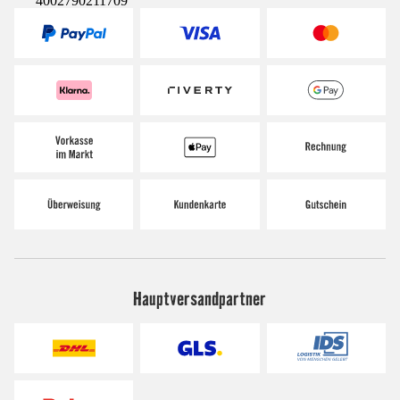
4002790211709
Hauptversandpartner