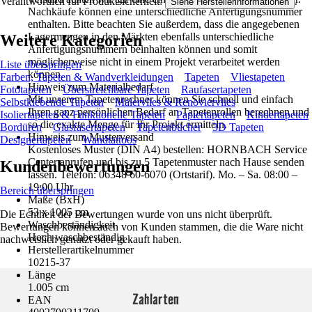
Verantwortlich für Produktsicherheit:
.
Siehe Herstellerinformationen
Nachkäufe können eine unterschiedliche Anfertigungsnummer
enthalten. Bitte beachten Sie außerdem, dass die angegebenen
Lagermengen in den Märkten ebenfalls unterschiedliche
Weitere Kategorien
Anfertigungsnummern beinhalten können und somit
möglicherweise nicht in einem Projekt verarbeitet werden
Liste überspringen
können.
Farben, Tapeten & Wandverkleidungen
Tapeten
Vliestapeten
Hinweis zum Materialbedarf
Fototapeten
Überstreichbare Tapeten
Raufasertapeten
Mit unserem Tapetenrechner können Sie schnell und einfach
Selbstklebende Tapeten
Malervlies & Renoviervlies
Ihren ganz persönlichen Bedarf an Tapetenrollen berechnen und
Isoliertapeten & Funktionelle Tapeten
Papiertapeten
Kindertapeten
so die exakte Menge für Ihr Projekt ermitteln.
Bordüren
Glasfasertapeten
Tapetenbücher
3D Tapeten
Hinweis zum Musterversand
Designertapeten
Wandtattoos
Kostenloses Muster (DIN A4) bestellen: HORNBACH Service
Center anrufen und bis zu 5 Tapetenmuster nach Hause senden
Kundenbewertungen
lassen. Telefon: 06348 60-6070 (Ortstarif). Mo. – Sa. 08:00 –
19:00 Uhr
Bereich überspringen
Maße (BxH)
53 x 1005 cm
Die Echtheit der Bewertungen wurde von uns nicht überprüft.
Waschbeständigkeit
Bewertungen können auch von Kunden stammen, die die Ware nicht
Hoch waschbeständig
nachweislich genutzt oder gekauft haben.
Herstellerartikelnummer
10215-37
Länge
1.005 cm
Zahlarten
EAN