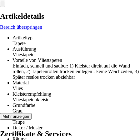
Artikeldetails
Bereich überspringen
Artikeltyp
Tapete
Ausführung
Vliestapete
Vorteile von Vliestapeten
Einfach, schnell und sauber: 1) Kleister direkt auf die Wand
rollen, 2) Tapetenrollen trocken einlegen - keine Weichzeiten, 3)
Später restlos trocken abziehbar
Material
Vlies
Kleisterempfehlung
Vliestapetenkleister
Grundfarbe
Grau
Farbton
Mehr anzeigen
Taupe
Dekor / Muster
Zertifikate & Services
Uni
Räume