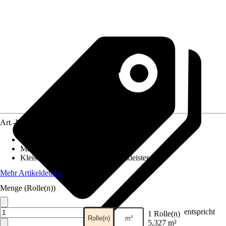
Art.-Nr.
10527640
Ansatz des Musters
:
Gestürztes Kleben
Maße (BxH)
:
53 x 1005 cm
Kleisterempfehlung
:
Vliestapetenkleister
Mehr Artikeldetails
Menge (Rolle(n))
entspricht
1 Rolle(n)
Rolle(n)
m²
5,327 m²