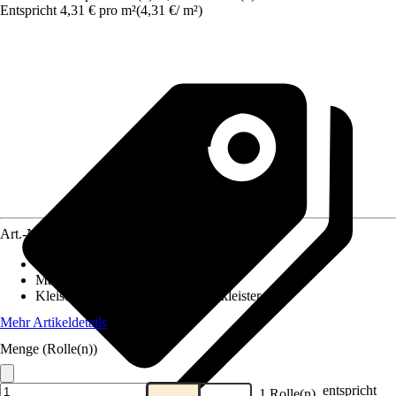
Entspricht 4,31 € pro m²
(
4,31 €
/
m²
)
Art.-Nr.
10520290
Ansatz des Musters
:
Gestürztes Kleben
Maße (BxH)
:
53 x 1005 cm
Kleisterempfehlung
:
Vliestapetenkleister
Mehr Artikeldetails
Menge (Rolle(n))
entspricht
1 Rolle(n)