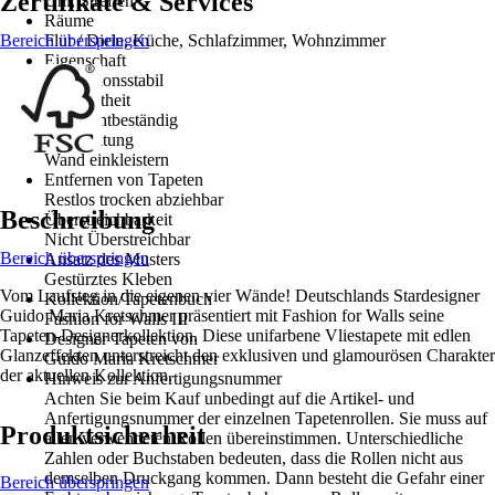
Zertifikate & Services
Uni, Streifen
Räume
Bereich überspringen
Flur / Diele, Küche, Schlafzimmer, Wohnzimmer
Eigenschaft
Dimensionsstabil
Farbechtheit
Gut Lichtbeständig
Verarbeitung
Wand einkleistern
Entfernen von Tapeten
Restlos trocken abziehbar
Beschreibung
Überstreichbarkeit
Nicht Überstreichbar
Bereich überspringen
Ansatz des Musters
Gestürztes Kleben
Vom Laufsteg in die eigenen vier Wände! Deutschlands Stardesigner
Kollektion/Tapetenbuch
Guido Maria Kretschmer präsentiert mit Fashion for Walls seine
Fashion for Walls III
Tapeten-Designerkollektion. Diese unifarbene Vliestapete mit edlen
Designer Tapeten von
Glanzeffekten unterstreicht den exklusiven und glamourösen Charakter
Guido Maria Kretschmer
der aktuellen Kollektion.
Hinweis zur Anfertigungsnummer
Achten Sie beim Kauf unbedingt auf die Artikel- und
Anfertigungsnummer der einzelnen Tapetenrollen. Sie muss auf
Produktsicherheit
allen verwendeten Rollen übereinstimmen. Unterschiedliche
Zahlen oder Buchstaben bedeuten, dass die Rollen nicht aus
demselben Druckgang kommen. Dann besteht die Gefahr einer
Bereich überspringen