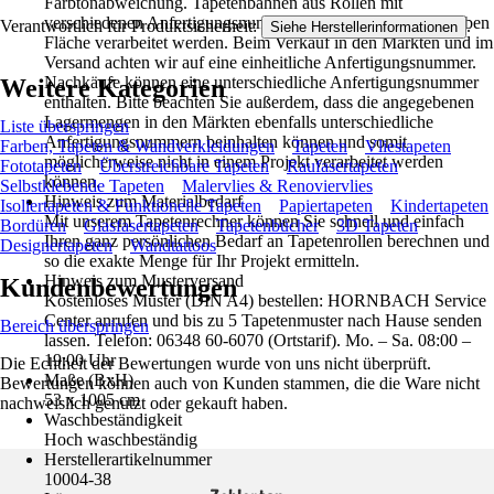
Farbtonabweichung. Tapetenbahnen aus Rollen mit
verschiedenen Anfertigungsnummern dürfen nicht auf derselben
Verantwortlich für Produktsicherheit:
.
Siehe Herstellerinformationen
Fläche verarbeitet werden. Beim Verkauf in den Märkten und im
Versand achten wir auf eine einheitliche Anfertigungsnummer.
Nachkäufe können eine unterschiedliche Anfertigungsnummer
Weitere Kategorien
enthalten. Bitte beachten Sie außerdem, dass die angegebenen
Lagermengen in den Märkten ebenfalls unterschiedliche
Liste überspringen
Anfertigungsnummern beinhalten können und somit
Farben, Tapeten & Wandverkleidungen
Tapeten
Vliestapeten
möglicherweise nicht in einem Projekt verarbeitet werden
Fototapeten
Überstreichbare Tapeten
Raufasertapeten
können.
Selbstklebende Tapeten
Malervlies & Renoviervlies
Hinweis zum Materialbedarf
Isoliertapeten & Funktionelle Tapeten
Papiertapeten
Kindertapeten
Mit unserem Tapetenrechner können Sie schnell und einfach
Bordüren
Glasfasertapeten
Tapetenbücher
3D Tapeten
Ihren ganz persönlichen Bedarf an Tapetenrollen berechnen und
Designertapeten
Wandtattoos
so die exakte Menge für Ihr Projekt ermitteln.
Hinweis zum Musterversand
Kundenbewertungen
Kostenloses Muster (DIN A4) bestellen: HORNBACH Service
Center anrufen und bis zu 5 Tapetenmuster nach Hause senden
Bereich überspringen
lassen. Telefon: 06348 60-6070 (Ortstarif). Mo. – Sa. 08:00 –
19:00 Uhr
Die Echtheit der Bewertungen wurde von uns nicht überprüft.
Maße (BxH)
Bewertungen können auch von Kunden stammen, die die Ware nicht
53 x 1005 cm
nachweislich genutzt oder gekauft haben.
Waschbeständigkeit
Hoch waschbeständig
Herstellerartikelnummer
10004-38