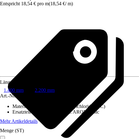
Entspricht 18,54 € pro m
(
18,54 €
/
m
)
Länge
1.400 mm
2.200 mm
Art.-Nr.
10313070
Materialspezifizierung
:
Polyvinylchlorid (PVC)
Ersatzteil/Zubehör für Modell
:
ARON Basic
Mehr Artikeldetails
Menge (ST)