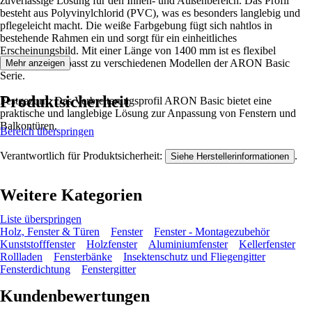
zuverlässige Lösung für den Innen- und Außenbereich. Das Profil
besteht aus Polyvinylchlorid (PVC), was es besonders langlebig und
pflegeleicht macht. Die weiße Farbgebung fügt sich nahtlos in
bestehende Rahmen ein und sorgt für ein einheitliches
Erscheinungsbild. Mit einer Länge von 1400 mm ist es flexibel
einsetzbar und passt zu verschiedenen Modellen der ARON Basic
Mehr anzeigen
Serie.
Produktsicherheit
Festgezurrt: Das Verbreiterungsprofil ARON Basic bietet eine
praktische und langlebige Lösung zur Anpassung von Fenstern und
Balkontüren.
Bereich überspringen
Verantwortlich für Produktsicherheit:
.
Siehe Herstellerinformationen
Weitere Kategorien
Liste überspringen
Holz, Fenster & Türen
Fenster
Fenster - Montagezubehör
Kunststofffenster
Holzfenster
Aluminiumfenster
Kellerfenster
Rollladen
Fensterbänke
Insektenschutz und Fliegengitter
Fensterdichtung
Fenstergitter
Kundenbewertungen