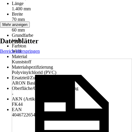
Länge
1.400 mm
Breite
70 mm
Höhe
Mehr anzeigen
60 mm
Grundfarbe
Datenblätter
Weiß
Farbton
Bereich überspringen
Weiß
Material
Kunststoff
Materialspezifizierung
Polyvinylchlorid (PVC)
Ersatzteil/Zubehör für Modell
ARON Basic
Oberfläche/Oberflächenbehandlung
-
AKN (Artikelkurznummer)
FK44
EAN
4046722654530