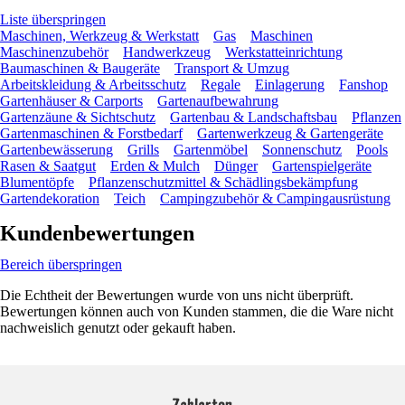
Liste überspringen
Maschinen, Werkzeug & Werkstatt
Gas
Maschinen
Maschinenzubehör
Handwerkzeug
Werkstatteinrichtung
Baumaschinen & Baugeräte
Transport & Umzug
Arbeitskleidung & Arbeitsschutz
Regale
Einlagerung
Fanshop
Gartenhäuser & Carports
Gartenaufbewahrung
Gartenzäune & Sichtschutz
Gartenbau & Landschaftsbau
Pflanzen
Gartenmaschinen & Forstbedarf
Gartenwerkzeug & Gartengeräte
Gartenbewässerung
Grills
Gartenmöbel
Sonnenschutz
Pools
Rasen & Saatgut
Erden & Mulch
Dünger
Gartenspielgeräte
Blumentöpfe
Pflanzenschutzmittel & Schädlingsbekämpfung
Gartendekoration
Teich
Campingzubehör & Campingausrüstung
Kundenbewertungen
Bereich überspringen
Die Echtheit der Bewertungen wurde von uns nicht überprüft.
Bewertungen können auch von Kunden stammen, die die Ware nicht
nachweislich genutzt oder gekauft haben.
Zahlarten