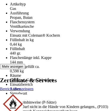
Artikeltyp
Gas
Ausführung
Propan, Butan
Flaschensystem
Ventilkartusche
Verwendung
Einsatz mit Coleman® Kochern
Füllinhalt in kg
0,44 kg
Füllinhalt
440 gr.
Flaschenlänge inkl. Kappe
144 mm
Gewicht gefüllt ca.
Mehr anzeigen
0,598 kg
Räume
Zertifikate & Services
Camping, Garten, Werkstatt
Einsatzbereich
Bereich überspringen
Außen
Signalwort
Gefahr
Sicherheitshinweise (P-Sätze)
(P102) Darf nicht in die Hände von Kindern gelangen., (P103)