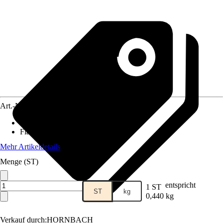
Art.-Nr.
10109908
Gewicht gefüllt ca.
:
0,598 kg
Flaschensystem
:
Ventilkartusche
Mehr Artikeldetails
Menge (ST)
entspricht
1 ST
ST
kg
0,440 kg
Verkauf durch:
HORNBACH