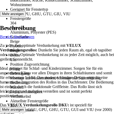
Badezimmer, Küche, Kinderzimmer, Schlafzimmer,
Wohnzimmer
Geeignet für Fenstertyp
GGU, GPU, GHU, GTU, GIU, VIU
Mehr anzeigen
Fenstergröße
304
Beschreibung
Material
Aluminium, Polyester (PES)
Bereich überspringen
Grundfarbe
Beige
Zu jeder Zeit optimale Verdunkelung mit
VELUX
Farbton
Verdunkelungsrollos:
Dunkeln Sie jeden Raum ab, egal ob tagsüber
Beige
oder nachts. Optimale Verdunkelung ist zu jeder Zeit möglich, auch bei
Dekor
grellem Sonnenlicht.
Uni
Position Zugvorrichtung
Ideal geeignet für Schlaf- und Kinderzimmer. Sorgen Sie für ein
Mittig
angenehmes Klima vor allen Dingen in ihren Schlafräumen und somit
Befestigung
für erholsamen Schlaf. Das moderne Slimline-Design sorgt für eine
Montage am Fensterrahmen, Montage mit Seitenführung
harmonische Integration des Rollos in das Dachfenster. Die Bedienung
Bedienung
ist einfach durch die funktionale Griffleiste. Das Rollo lässt sich
Manuell
leichtgängig und stufenlos verstellen und ist somit perfekt
Lichtdurchlässigkeit
positionierbar.
Verdunkelnd
Aktuellste Fenstergröße
Das
VELUX Verdunkelungsrollo DKU:
ist speziell für
304
Kunsstofffenster GGU, GPU, GHU, GTU, GUI und VIU (vor 2000)
Mehr anzeigen
Farbe Rahmen