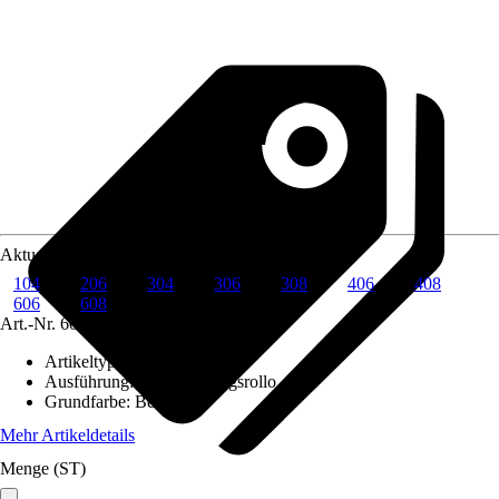
Aktuellste Fenstergröße
104
206
304
306
308
406
408
606
608
Art.-Nr.
6004554
Artikeltyp
:
Rollo
Ausführung
:
Verdunkelungsrollo
Grundfarbe
:
Beige
Mehr Artikeldetails
Menge (ST)