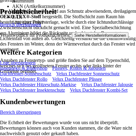
gefertigt.
Aluminium
AKN (Artikelkurznummer)
Produktsicherheit
Das Verdunkelungsrollos wird aus Schmutz abweisendem, dreilagigem
WD7V
OEKO-TEX®-Stoff
hergestellt. Die Stoffschicht zum Raum hin
EAN
besteht aus einer Polyesterlage, welche durch eine lichtundurchlässige
5702320133967
Bereich überspringen
Zwischenschicht blickdicht gemacht wird. Eine Spezialbeschichtung
aus Aluminium bildet die Rückseite und schirmt den Raum gegen
Verantwortlich für Produktsicherheit:
.
Siehe Herstellerinformationen
Lichteinfall von außen ab. Gleichzeitig verstärkt sie die Dämmwirkung
des Fensters im Winter, denn der Wärmeverlust durch das Fenster wird
verringert.
Weitere Kategorien
Angaben zu Fenstertyp- und größe finden Sie auf dem Typenschild,
Liste überspringen
welches sich bei geöffnetem Fenster rechts oder links hinter der
Innendeko & Bildershop
Plissees, Rollos & Jalousien
Griffleiste befindet.
Dachfenster-Sonnenschutz
Velux Dachfenster Sonnenschutz
Velux Dachfenster Rollo
Velux Dachfenster Plissee
Velux Dachfenster Hitzeschutz-Markise
Velux Dachfenster Jalousie
Velux Dachfenster Insektenschutz
Velux Dachfenster Kombi-Set
Kundenbewertungen
Bereich überspringen
Die Echtheit der Bewertungen wurde von uns nicht überprüft.
Bewertungen können auch von Kunden stammen, die die Ware nicht
nachweislich genutzt oder gekauft haben.