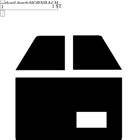
Verkauf durch:
HORNBACH
1 ST