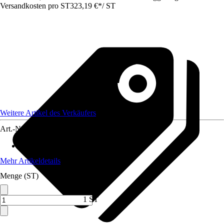
Versandkosten pro ST
323,19 €
*
/
ST
Weitere Artikel des Verkäufers
Art.-Nr.
12733754
Max. Belastbarkeit
:
150 kg
Mehr Artikeldetails
Menge (ST)
1 ST