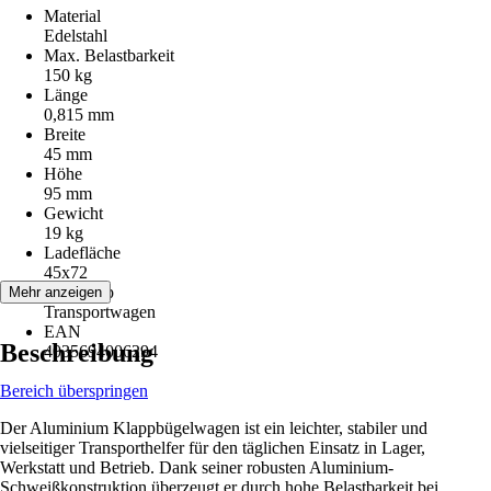
Material
Edelstahl
Max. Belastbarkeit
150 kg
Länge
0,815 mm
Breite
45 mm
Höhe
95 mm
Gewicht
19 kg
Ladefläche
45x72
Artikeltyp
Mehr anzeigen
Transportwagen
EAN
Beschreibung
4035694006294
Bereich überspringen
Der Aluminium Klappbügelwagen ist ein leichter, stabiler und
vielseitiger Transporthelfer für den täglichen Einsatz in Lager,
Werkstatt und Betrieb. Dank seiner robusten Aluminium-
Schweißkonstruktion überzeugt er durch hohe Belastbarkeit bei