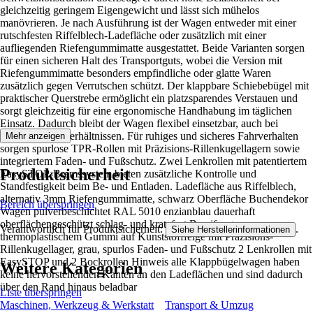
gleichzeitig geringem Eigengewicht und lässt sich mühelos
manövrieren. Je nach Ausführung ist der Wagen entweder mit einer
rutschfesten Riffelblech-Ladefläche oder zusätzlich mit einer
aufliegenden Riefengummimatte ausgestattet. Beide Varianten sorgen
für einen sicheren Halt des Transportguts, wobei die Version mit
Riefengummimatte besonders empfindliche oder glatte Waren
zusätzlich gegen Verrutschen schützt. Der klappbare Schiebebügel mit
praktischer Querstrebe ermöglicht ein platzsparendes Verstauen und
sorgt gleichzeitig für eine ergonomische Handhabung im täglichen
Einsatz. Dadurch bleibt der Wagen flexibel einsetzbar, auch bei
beengten Platzverhältnissen. Für ruhiges und sicheres Fahrverhalten
Mehr anzeigen
sorgen spurlose TPR-Rollen mit Präzisions-Rillenkugellagern sowie
integriertem Faden- und Fußschutz. Zwei Lenkrollen mit patentiertem
Produktsicherheit
EasySTOP-Bremssystem bieten zusätzliche Kontrolle und
Standfestigkeit beim Be- und Entladen. Ladefläche aus Riffelblech,
alternativ 3mm Riefengummimatte, schwarz Oberfläche Buchendekor
Bereich überspringen
Wagen pulverbeschichtet RAL 5010 enzianblau dauerhaft
oberflächengeschützt schlag- und kratzfest Bereifung aus
Verantwortlich für Produktsicherheit:
.
Siehe Herstellerinformationen
thermoplastischem Gummi auf Kunststofffelge mit Präzisions-
Rillenkugellager, grau, spurlos Faden- und Fußschutz 2 Lenkrollen mit
EasySTOP und 2 Bockrollen Hinweis alle Klappbügelwagen haben
Weitere Kategorien
keine hervorstehenden Kanten an den Ladeflächen und sind dadurch
über den Rand hinaus beladbar
Liste überspringen
Maschinen, Werkzeug & Werkstatt
Transport & Umzug