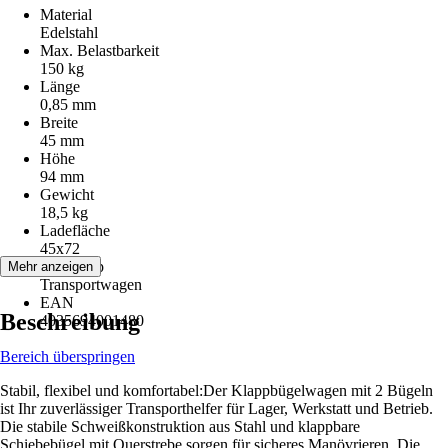
Material
Edelstahl
Max. Belastbarkeit
150 kg
Länge
0,85 mm
Breite
45 mm
Höhe
94 mm
Gewicht
18,5 kg
Ladefläche
45x72
Artikeltyp
Mehr anzeigen
Transportwagen
EAN
Beschreibung
4035694001480
Bereich überspringen
Stabil, flexibel und komfortabel:Der Klappbügelwagen mit 2 Bügeln
ist Ihr zuverlässiger Transporthelfer für Lager, Werkstatt und Betrieb.
Die stabile Schweißkonstruktion aus Stahl und klappbare
Schiebebügel mit Querstrebe sorgen für sicheres Manövrieren. Die