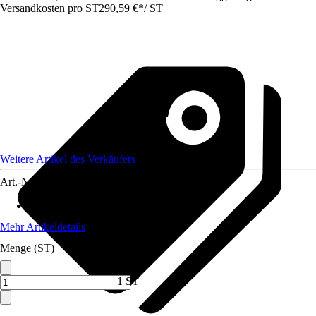
Versandkosten pro ST
290,59 €
*
/
ST
Weitere Artikel des Verkäufers
Art.-Nr.
12733874
Max. Belastbarkeit
:
150 kg
Mehr Artikeldetails
Menge (ST)
1 ST