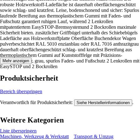
robuste Holzwerkstoff-Ladefläche ist dauerhaft oberflächengeschützt
sowie schlag- und kratzfest. Leise, bodenschonend und sicher: Spurlos
laufende Bereifung aus thermoplastischem Gummi mit Faden- und
Fußschutz garantiert ruhigen Lauf, während 2 Lenkrollen
mitpatentiertem EasySTOP-Bremssystemund 2 Bockrollen maximale
Sicherheit bieten. zusätzlicher Griffbügel unterhalb des Schiebebügels
Ladefläche aus Holzwerkstoffplatte Oberfläche Buchendekor Wagen
pulverbeschichtet RAL 5010 enzianblau oder RAL 7016 anthrazitgrau
dauerhaft oberflächengeschützt schlag- und kratzfest Bereifung aus
thermoplastischem Gummi auf Kunststofffelge mit Präzisions-
Rillenkugellager, grau, spurlos Faden- und Fußschutz 2 Lenkrollen mit
Mehr anzeigen
EasySTOP und 2 Bockrollen
Produktsicherheit
Bereich überspringen
Verantwortlich für Produktsicherheit:
.
Siehe Herstellerinformationen
Weitere Kategorien
Liste überspringen
Maschinen, Werkzeug & Werkstatt
Transport & Umzug