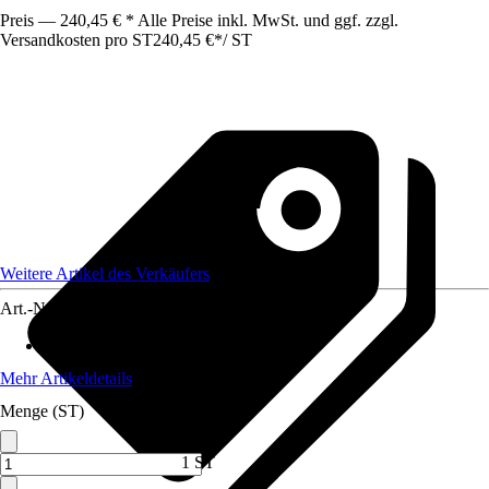
Preis — 240,45 € * Alle Preise inkl. MwSt. und ggf. zzgl.
Versandkosten pro ST
240,45 €
*
/
ST
Weitere Artikel des Verkäufers
Art.-Nr.
12733895
Max. Belastbarkeit
:
250 kg
Mehr Artikeldetails
Menge (ST)
1 ST