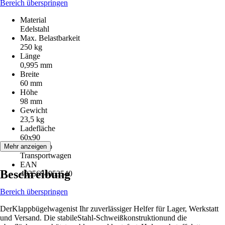
Bereich überspringen
Material
Edelstahl
Max. Belastbarkeit
250 kg
Länge
0,995 mm
Breite
60 mm
Höhe
98 mm
Gewicht
23,5 kg
Ladefläche
60x90
Artikeltyp
Mehr anzeigen
Transportwagen
EAN
Beschreibung
4035694053540
Bereich überspringen
DerKlappbügelwagenist Ihr zuverlässiger Helfer für Lager, Werkstatt
und Versand. Die stabileStahl-Schweißkonstruktionund die