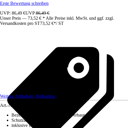
Erste Bewertung schreiben
UVP: 86,49 €
UVP
86,49 €
Unser Preis — 73,52 € * Alle Preise inkl. MwSt. und ggf. zzgl.
Versandkosten pro ST
73,52 €
*
/
ST
Weitere Artikel des Verkäufers
Art.-Nr.
12311976
Bezeichnung Fassung
:
LED fest verbaut
Schutzart
:
IP 44
inklusive Leuchtmittel
:
Ja