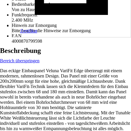
Bedienbarkeit über App
Von zu Hause
Funkfrequenz
2.400 MHz
Hinweis zur Entsorgung
Bitte beachte die Hinweise zur Entsorgung
Zertifikat
EAN
4000870799598
Beschreibung
Bereich überspringen
Das eckige Einbaupanel Veluna VariFit Edge überzeugt mit einem
modernen, rahmenlosen Design. Das Panel mit einer Größe von
200x200mm sorgt für eine hohe, gleichmäßige Lichtausbeute. Dank
flexibler VariFit-Technik lassen sich die Klemmfedern für den Einbau
stufenlos zwischen 68 und 180 mm einstellen. Damit kann das Panel
sowohl in bereits vorhandene als auch in neue Bohrlöcher eingebaut
werden. Bei einem Bohrlochdurchmesser von 68 mm wird eine
Hohlraumtiefe von 30 mm benötigt. Die satinierte
Kunststoffabdeckung schafft eine feine Lichtstreuung. Mit der Tunable
White Weißlichtsteuerung lässt sich die Lichtfarbe der Leuchte
individuell und stufenlos einstellen - von tageslichtweißem Arbeitslicht
bis hin zu warmweißer Entspannungsbeleuchtung ist alles möglich.