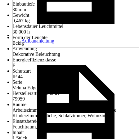
Einbautiefe
30 mm
Gewicht
0,467 kg
Lebensdauer Leuchtmittel
30.000 h
Form der Leuchte
Aufbauanleitung
Eckig
Anwendung
Dekorative Beleuchtung
Energieeffizienzklasse
F
Schutzart
IP 44
Serie
Veluna Edge
Herstellerartikelnummer
79959
Räume
Arbeitszimmer, Badezimmer, Esszimmer, Flur / Diele,
Kinderzimmer, Küche, Schlafzimmer, Wohnzimmer
Einsatzbereich
Feuchtraum, Innen
Inhalt
1 Stück