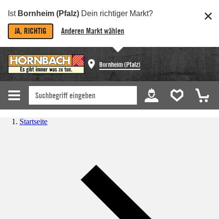
Ist
Bornheim (Pfalz)
Dein richtiger Markt?
JA, RICHTIG
Anderen Markt wählen
Bornheim (Pfalz)
Startseite