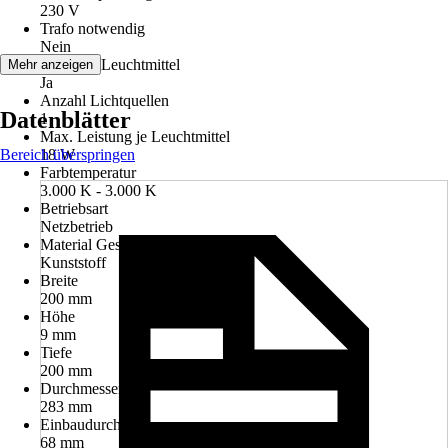
230 V
Trafo notwendig
Nein
inklusive Leuchtmittel
Mehr anzeigen
Ja
Anzahl Lichtquellen
Datenblätter
1
Max. Leistung je Leuchtmittel
Bereich überspringen
18 W
Farbtemperatur
3.000 K - 3.000 K
Betriebsart
Netzbetrieb
Material Gestell
Kunststoff
Breite
200 mm
Höhe
9 mm
Tiefe
200 mm
Durchmesser
283 mm
Einbaudurchmesser
68 mm