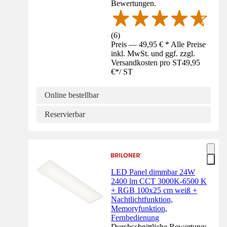
Bewertungen.
(
6
)
Preis — 49,95 € * Alle Preise
inkl. MwSt. und ggf. zzgl.
Versandkosten pro ST
49,95
€
*
/
ST
Online bestellbar
Reservierbar
LED Panel dimmbar 24W
2400 lm CCT 3000K-6500 K
+ RGB 100x25 cm weiß +
Nachtlichtfunktion,
Memoryfunktion,
Fernbedienung
Durchschnittliche Bewertung: