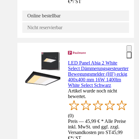
€
*
/
ST
Online bestellbar
Nicht reservierbar
LED Panel Abia 2 White
Select Dämmerungsgesteuerter
Bewegungsmelder (HF) eckig
400x400 mm 16W 1400lm
White Select Schwarz
Artikel wurde noch nicht
bewertet.
(
0
)
Preis — 45,99 € * Alle Preise
inkl. MwSt. und ggf. zzgl.
Versandkosten pro ST
45,99
€
*
/
ST