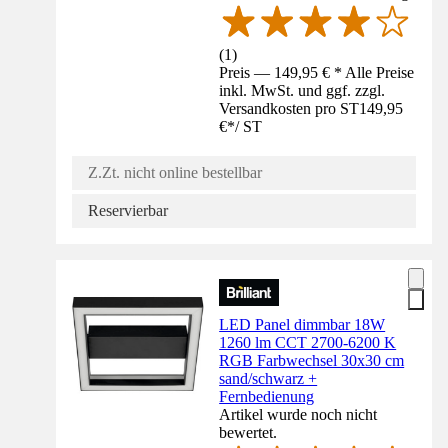
(
1
)
Preis — 149,95 € * Alle Preise
inkl. MwSt. und ggf. zzgl.
Versandkosten pro ST
149,95
€
*
/
ST
Z.Zt. nicht online bestellbar
Reservierbar
LED Panel dimmbar 18W
1260 lm CCT 2700-6200 K
RGB Farbwechsel 30x30 cm
sand/schwarz +
Fernbedienung
Artikel wurde noch nicht
bewertet.