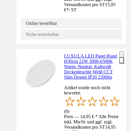
Versandkosten pro ST
15,95
€
*
/
ST
Online bestellbar
Nicht reservierbar
LUXULA LED Panel Rund
Ø30cm 22W 3000-6500K
Warm- Neutral- Kaltweiß
Deckenleuchte Weiß CCT
Slim Design IP20 2200lm
Artikel wurde noch nicht
bewertet.
(
0
)
Preis — 14,95 € * Alle Preise
inkl. MwSt. und ggf. zzgl.
Versandkosten pro ST
14,95