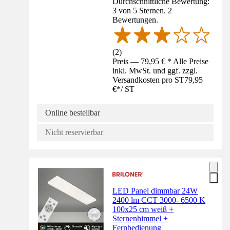
Durchschnittliche Bewertung:
3 von 5 Sternen. 2
Bewertungen.
(
2
)
Preis — 79,95 € * Alle Preise
inkl. MwSt. und ggf. zzgl.
Versandkosten pro ST
79,95
€
*
/
ST
Online bestellbar
Nicht reservierbar
LED Panel dimmbar 24W
2400 lm CCT 3000- 6500 K
100x25 cm weiß +
Sternenhimmel +
Fernbedienung