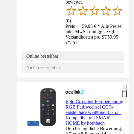
bewertet.
(
0
)
Preis — 59,95 € * Alle Preise
inkl. MwSt. und ggf. zzgl.
Versandkosten pro ST
59,95
€
*
/
ST
Online bestellbar
Nicht reservierbar
Eglo Crosslink Fernbedienung
RGB Farbwechsel CCT-
einstellbare weißtöne 31753 -
Kompatibel mit SMART
HOME by hornbach
Durchschnittliche Bewertung:
2.7 von 5 Sternen. 14