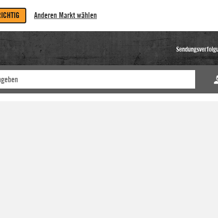
RICHTIG
Anderen Markt wählen
Sendungsverfolg