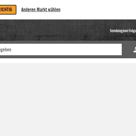
RICHTIG
Anderen Markt wählen
Sendungsverfolg