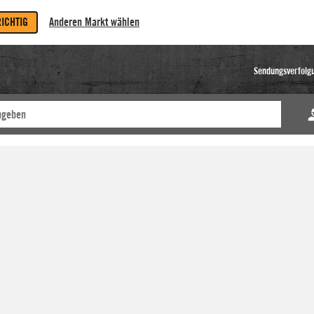
RICHTIG
Anderen Markt wählen
Sendungsverfolg