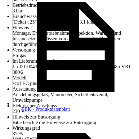
Betriebsdruck
3 bar
Brauchwasserdurchsatz
(Delta) t 25°K (von 10° auf 35°) 13,1 l/min
Hinweis
Montage, Erstinbetriebnahme, Inspektion, Wartung und
Instandsetzung müssen von autorisierten Fachbetrieben
durchgeführt werden.
Versorgung
Erdgas
Im Lieferumfang enthalten
1 x 0010043902 VCW 25/32 CS/1-5, 1 x 0010045485 VRT
380/2
Modell
ecoTEC plus VCW 25/32CS/1-5
Ausstattung
Ausdehungsgefäß, Manometer, Sicherheitsventil,
Umwälzpumpe
Elektrischer Anschluss
EEK - Produktdatenblatt
230 V
Hinweis zur Entsorgung
Bitte beachte die Hinweise zur Entsorgung
Wirkungsgrad
85 %