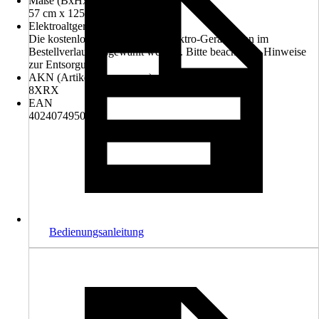
Maße (BxHxT)
57 cm x 125 cm x 69 cm
Elektroaltgerät-Rücknahme
Die kostenlose Rückgabe des Elektro-Geräts kann im
Bestellverlauf ausgewählt werden. Bitte beachte die Hinweise
zur Entsorgung.
AKN (Artikelkurznummer)
8XRX
EAN
4024074950883
Bedienungsanleitung