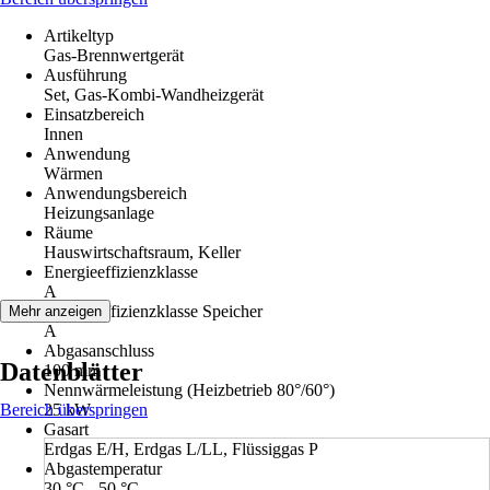
Artikeltyp
Gas-Brennwertgerät
Ausführung
Set, Gas-Kombi-Wandheizgerät
Einsatzbereich
Innen
Anwendung
Wärmen
Anwendungsbereich
Heizungsanlage
Räume
Hauswirtschaftsraum, Keller
Energieeffizienzklasse
A
Energieeffizienzklasse Speicher
Mehr anzeigen
A
Abgasanschluss
Datenblätter
100 mm
Nennwärmeleistung (Heizbetrieb 80°/60°)
Bereich überspringen
25 kW
Gasart
Erdgas E/H, Erdgas L/LL, Flüssiggas P
Abgastemperatur
30 °C - 50 °C