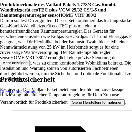
Produktmerkmale des Vaillant Pakets 1.778/3 Gas-Kombi-
Wandheizgerät ecoTEC plus VCW 25/32 CS/1-5 und
Raumtemperaturregler sensoHOME VRT 380/2
Darum solltest Du zugreifen: Dieses Set kombiniert das leistungsstarke
Gas-Kombi-Wandheizgerät ecoTEC plus mit einem
benutzerfreundlichen Raumtemperaturregler. Das Gerät ist für
verschiedene Gasarten wie Erdgas E/H, Erdgas L/LL und Flüssiggas P
geeignet, was Dir Flexibilität bei der Brennstoffwahl bietet. Mit einer
Nennwärmeleistung von 25 kW im Heizbetrieb sorgt es für eine
zuverlässige Wärmeversorgung. Der Raumtemperaturregler
sensoHOME VRT 380/2 ermöglicht eine präzise Steuerung der
Raumtemperatur, was zu einem komfortablen Wohnklima beiträgt. Die
Mehr anzeigen
Installation und Wartung sollten von autorisierten Fachbetrieben
durchgeführt werden, um die Sicherheit und optimale Funktionalität zu
Produktsicherheit
gewährleisten.
Festgezurrt: Das Vaillant Paket bietet eine flexible und zuverlässige
Bereich überspringen
Heizlösung mit einfacher Temperaturregelung für Dein Zuhause.
Verantwortlich für Produktsicherheit:
.
Siehe Herstellerinformationen