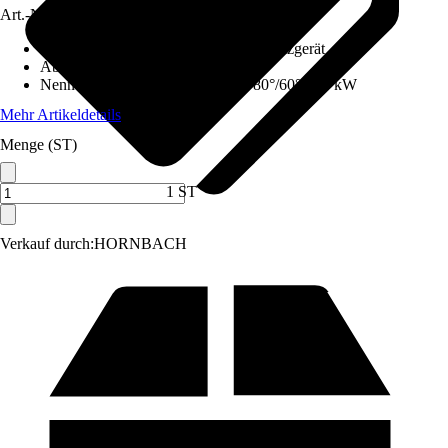
Art.-Nr.
12575530
Ausführung
:
Set, Gas-Kombi-Wandheizgerät
Abgasanschluss
:
100 mm
Nennwärmeleistung (Heizbetrieb 80°/60°)
:
25 kW
Mehr Artikeldetails
Menge (ST)
1 ST
Verkauf durch:
HORNBACH