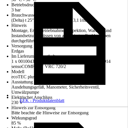
Betriebsdruck
3 bar
Brauchwasserdurchsatz
(Delta) t 25°K (von 10° auf 35°) 13,1 l/min
Hinweis
Montage, Erstinbetriebnahme, Inspektion, Wartung und
Instandsetzung müssen von autorisierten Fachbetrieben
durchgeführt werden.
Versorgung
Erdgas
Im Lieferumfang enthalten
1 x 0010043901 VCW 20/26 CS/1-5, 1 x 0020260914
sensoCOMFORT VRC 720/2
Modell
ecoTEC plus VCW 20/26CS/1-5
Ausstattung
Ausdehungsgefäß, Manometer, Sicherheitsventil,
Umwälzpumpe
Elektrischer Anschluss
EEK - Produktdatenblatt
230 V
Hinweis zur Entsorgung
Bitte beachte die Hinweise zur Entsorgung
Wirkungsgrad
85 %