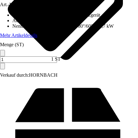
Art.-Nr.
12574823
Ausführung
:
Set, Gas-Kombi-Wandheizgerät
Abgasanschluss
:
100 mm
Nennwärmeleistung (Heizbetrieb 80°/60°)
:
19,7 kW
Mehr Artikeldetails
Menge (ST)
1 ST
Verkauf durch:
HORNBACH