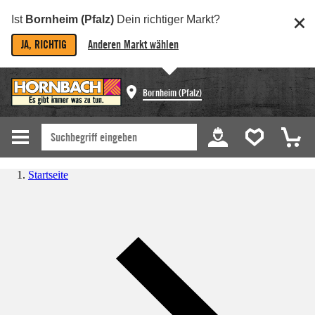
Ist
Bornheim (Pfalz)
Dein richtiger Markt?
JA, RICHTIG
Anderen Markt wählen
Bornheim (Pfalz)
Startseite