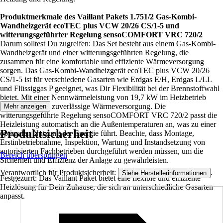
Produktmerkmale des Vaillant Pakets 1.751/2 Gas-Kombi-
Wandheizgerät ecoTEC plus VCW 20/26 CS/1-5 und
witterungsgeführter Regelung sensoCOMFORT VRC 720/2
Darum solltest Du zugreifen: Das Set besteht aus einem Gas-Kombi-
Wandheizgerät und einer witterungsgeführten Regelung, die
zusammen für eine komfortable und effiziente Wärmeversorgung
sorgen. Das Gas-Kombi-Wandheizgerät ecoTEC plus VCW 20/26
CS/1-5 ist für verschiedene Gasarten wie Erdgas E/H, Erdgas L/LL
und Flüssiggas P geeignet, was Dir Flexibilität bei der Brennstoffwahl
bietet. Mit einer Nennwärmeleistung von 19,7 kW im Heizbetrieb
sorgt es für eine zuverlässige Wärmeversorgung. Die
Mehr anzeigen
witterungsgeführte Regelung sensoCOMFORT VRC 720/2 passt die
Heizleistung automatisch an die Außentemperaturen an, was zu einer
Produktsicherheit
optimalen Nutzung der Energie führt. Beachte, dass Montage,
Erstinbetriebnahme, Inspektion, Wartung und Instandsetzung von
autorisierten Fachbetrieben durchgeführt werden müssen, um die
Bereich überspringen
Sicherheit und Effizienz der Anlage zu gewährleisten.
Verantwortlich für Produktsicherheit:
.
Siehe Herstellerinformationen
Festgezurrt: Das Vaillant Paket bietet eine flexible und effiziente
Heizlösung für Dein Zuhause, die sich an unterschiedliche Gasarten
anpasst.