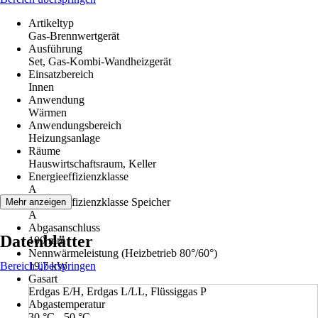
Artikeltyp
Gas-Brennwertgerät
Ausführung
Set, Gas-Kombi-Wandheizgerät
Einsatzbereich
Innen
Anwendung
Wärmen
Anwendungsbereich
Heizungsanlage
Räume
Hauswirtschaftsraum, Keller
Energieeffizienzklasse
A
Energieeffizienzklasse Speicher
Mehr anzeigen
A
Abgasanschluss
Datenblätter
100 mm
Nennwärmeleistung (Heizbetrieb 80°/60°)
Bereich überspringen
19,7 kW
Gasart
Erdgas E/H, Erdgas L/LL, Flüssiggas P
Abgastemperatur
30 °C - 50 °C