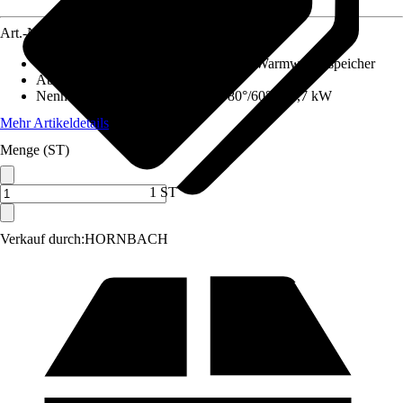
Art.-Nr.
12574840
Ausführung
:
Set, Gas-Wandheizgerät, Warmwasserspeicher
Abgasanschluss
:
100 mm
Nennwärmeleistung (Heizbetrieb 80°/60°)
:
19,7 kW
Mehr Artikeldetails
Menge (ST)
1 ST
Verkauf durch:
HORNBACH