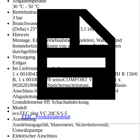
Abgastemperatur
30 °C - 50 °C
Betriebsdruck
3 bar
Brauchwasserdurchsatz
(Delta) t 25°K (von 10° auf 35°) 13,1 l/min
Hinweis
Montage, Erstinbetriebnahme, Inspektion, Wartung und
Instandsetzung müssen von autorisierten Fachbetrieben
durchgeführt werden.
Versorgung
Erdgas
Im Lieferumfang enthalten
1 x 0010043898 VC 20 CS/1-5, 1 x 0010015947 VIH R 150/6
B, 1 x 0010045478 sensoCOMFORT VRC 720/3, 1 x
0020201898 VC-Speichernachrüstsatz, 1 x 303920 Basis-
Anschluss-Set, konzentrischer Anschluss, 1 x 303514
Abgasleitungs-Pack flexibel (15 m), 1 x 303510 -
Grundelemente PP, Schachtabdeckung
Modell
ecoTEC plus VC 20CS/1-5
EEK - Produktdatenblatt
Ausstattung
Ausdehungsgefäß, Manometer, Sicherheitsventil,
Umwälzpumpe
Elektrischer Anschluss