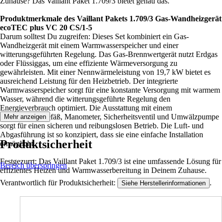
Zuhause? Das Vaillant Paket 1.709/3 bietet genau das.
Produktmerkmale des Vaillant Pakets 1.709/3 Gas-Wandheizgerät
ecoTEC plus VC 20 CS/1-5
Darum solltest Du zugreifen: Dieses Set kombiniert ein Gas-
Wandheizgerät mit einem Warmwasserspeicher und einer
witterungsgeführten Regelung. Das Gas-Brennwertgerät nutzt Erdgas
oder Flüssiggas, um eine effiziente Wärmeversorgung zu
gewährleisten. Mit einer Nennwärmeleistung von 19,7 kW bietet es
ausreichend Leistung für den Heizbetrieb. Der integrierte
Warmwasserspeicher sorgt für eine konstante Versorgung mit warmem
Wasser, während die witterungsgeführte Regelung den
Energieverbrauch optimiert. Die Ausstattung mit einem
Ausdehnungsgefäß, Manometer, Sicherheitsventil und Umwälzpumpe
Mehr anzeigen
sorgt für einen sicheren und reibungslosen Betrieb. Die Luft- und
Abgasführung ist so konzipiert, dass sie eine einfache Installation
Produktsicherheit
ermöglicht.
Festgezurrt: Das Vaillant Paket 1.709/3 ist eine umfassende Lösung für
Bereich überspringen
effizientes Heizen und Warmwasserbereitung in Deinem Zuhause.
Verantwortlich für Produktsicherheit:
.
Siehe Herstellerinformationen