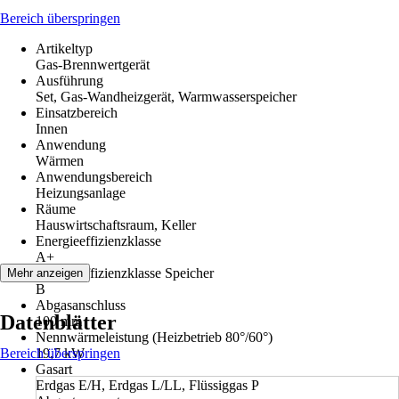
Bereich überspringen
Artikeltyp
Gas-Brennwertgerät
Ausführung
Set, Gas-Wandheizgerät, Warmwasserspeicher
Einsatzbereich
Innen
Anwendung
Wärmen
Anwendungsbereich
Heizungsanlage
Räume
Hauswirtschaftsraum, Keller
Energieeffizienzklasse
A+
Energieeffizienzklasse Speicher
Mehr anzeigen
B
Abgasanschluss
Datenblätter
100 mm
Nennwärmeleistung (Heizbetrieb 80°/60°)
Bereich überspringen
19,7 kW
Gasart
Erdgas E/H, Erdgas L/LL, Flüssiggas P