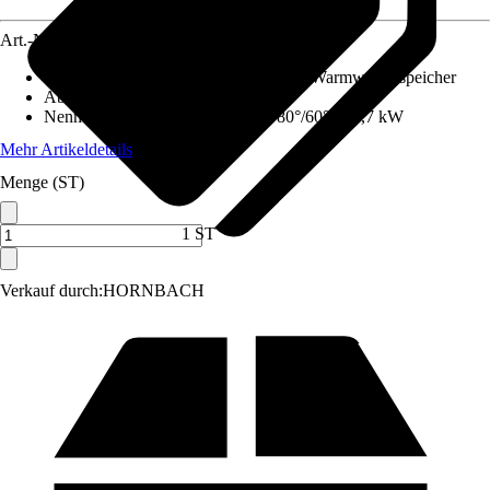
Art.-Nr.
12575475
Ausführung
:
Set, Gas-Wandheizgerät, Warmwasserspeicher
Abgasanschluss
:
100 mm
Nennwärmeleistung (Heizbetrieb 80°/60°)
:
19,7 kW
Mehr Artikeldetails
Menge (ST)
1 ST
Verkauf durch:
HORNBACH