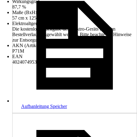
Wirkungsgrad
87,7 %
Maße (BxHxT)
57 cm x 125 cm x 69 cm
Elektroaltgerät-Rücknahme
Die kostenlose Rückgabe des Elektro-Geräts kann im
Bestellverlauf ausgewählt werden. Bitte beachte die Hinweise
zur Entsorgung.
AKN (Artikelkurznummer)
P71M
EAN
4024074953709
Aufbanleitung Speicher