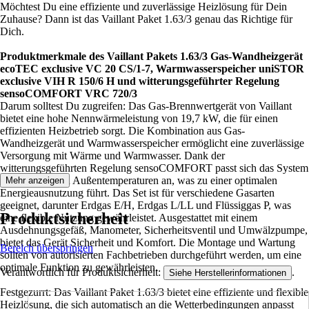
Möchtest Du eine effiziente und zuverlässige Heizlösung für Dein
Zuhause? Dann ist das Vaillant Paket 1.63/3 genau das Richtige für
Dich.
Produktmerkmale des Vaillant Pakets 1.63/3 Gas-Wandheizgerät
ecoTEC exclusive VC 20 CS/1-7, Warmwasserspeicher uniSTOR
exclusive VIH R 150/6 H und witterungsgeführter Regelung
sensoCOMFORT VRC 720/3
Darum solltest Du zugreifen: Das Gas-Brennwertgerät von Vaillant
bietet eine hohe Nennwärmeleistung von 19,7 kW, die für einen
effizienten Heizbetrieb sorgt. Die Kombination aus Gas-
Wandheizgerät und Warmwasserspeicher ermöglicht eine zuverlässige
Versorgung mit Wärme und Warmwasser. Dank der
witterungsgeführten Regelung sensoCOMFORT passt sich das System
automatisch den Außentemperaturen an, was zu einer optimalen
Mehr anzeigen
Energieausnutzung führt. Das Set ist für verschiedene Gasarten
geeignet, darunter Erdgas E/H, Erdgas L/LL und Flüssiggas P, was
Produktsicherheit
eine flexible Nutzung gewährleistet. Ausgestattet mit einem
Ausdehnungsgefäß, Manometer, Sicherheitsventil und Umwälzpumpe,
bietet das Gerät Sicherheit und Komfort. Die Montage und Wartung
Bereich überspringen
sollten von autorisierten Fachbetrieben durchgeführt werden, um eine
optimale Funktion zu gewährleisten.
Verantwortlich für Produktsicherheit:
.
Siehe Herstellerinformationen
Festgezurrt: Das Vaillant Paket 1.63/3 bietet eine effiziente und flexible
Heizlösung, die sich automatisch an die Wetterbedingungen anpasst