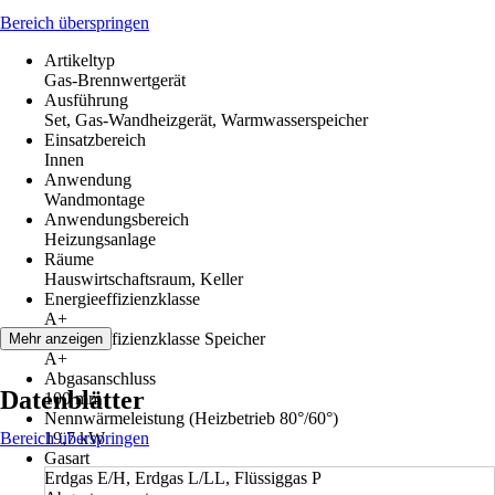
Bereich überspringen
Artikeltyp
Gas-Brennwertgerät
Ausführung
Set, Gas-Wandheizgerät, Warmwasserspeicher
Einsatzbereich
Innen
Anwendung
Wandmontage
Anwendungsbereich
Heizungsanlage
Räume
Hauswirtschaftsraum, Keller
Energieeffizienzklasse
A+
Energieeffizienzklasse Speicher
Mehr anzeigen
A+
Abgasanschluss
Datenblätter
100 mm
Nennwärmeleistung (Heizbetrieb 80°/60°)
Bereich überspringen
19,7 kW
Gasart
Erdgas E/H, Erdgas L/LL, Flüssiggas P