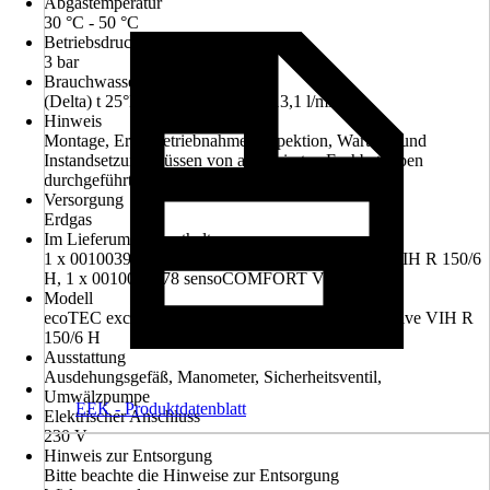
Abgastemperatur
30 °C - 50 °C
Betriebsdruck
3 bar
Brauchwasserdurchsatz
(Delta) t 25°K (von 10° auf 35°) 13,1 l/min
Hinweis
Montage, Erstinbetriebnahme, Inspektion, Wartung und
Instandsetzung müssen von autorisierten Fachbetrieben
durchgeführt werden.
Versorgung
Erdgas
Im Lieferumfang enthalten
1 x 0010039093 VC 20 CS/1-7, 1 x 0010015929 VIH R 150/6
H, 1 x 0010045478 sensoCOMFORT VRC 720/3
Modell
ecoTEC exclusive VC 20 CS/1-7, uniSTOR exclusive VIH R
150/6 H
Ausstattung
Ausdehungsgefäß, Manometer, Sicherheitsventil,
Umwälzpumpe
EEK - Produktdatenblatt
Elektrischer Anschluss
230 V
Hinweis zur Entsorgung
Bitte beachte die Hinweise zur Entsorgung