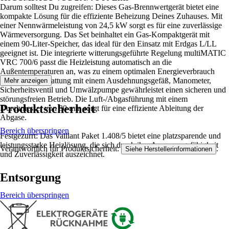
Darum solltest Du zugreifen: Dieses Gas-Brennwertgerät bietet eine
kompakte Lösung für die effiziente Beheizung Deines Zuhauses. Mit
einer Nennwärmeleistung von 24,5 kW sorgt es für eine zuverlässige
Wärmeversorgung. Das Set beinhaltet ein Gas-Kompaktgerät mit
einem 90-Liter-Speicher, das ideal für den Einsatz mit Erdgas L/LL
geeignet ist. Die integrierte witterungsgeführte Regelung multiMATIC
VRC 700/6 passt die Heizleistung automatisch an die
Außentemperaturen an, was zu einem optimalen Energieverbrauch
führt. Die Ausstattung mit einem Ausdehnungsgefäß, Manometer,
Mehr anzeigen
Sicherheitsventil und Umwälzpumpe gewährleistet einen sicheren und
störungsfreien Betrieb. Die Luft-/Abgasführung mit einem
Produktsicherheit
Durchmesser von 80 mm sorgt für eine effiziente Ableitung der
Abgase.
Bereich überspringen
Festgezurrt: Das Vaillant Paket 1.408/5 bietet eine platzsparende und
leistungsstarke Heizlösung, die sich durch ihre Anpassungsfähigkeit
Verantwortlich für Produktsicherheit:
.
Siehe Herstellerinformationen
und Zuverlässigkeit auszeichnet.
Entsorgung
Bereich überspringen