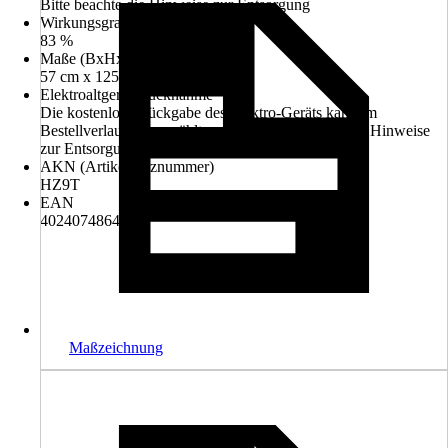
Bitte beachte die Hinweise zur Entsorgung
Wirkungsgrad
83 %
Maße (BxHxT)
57 cm x 125 cm x 69 cm
Elektroaltgerät-Rücknahme
Die kostenlose Rückgabe des Elektro-Geräts kann im
Bestellverlauf ausgewählt werden. Bitte beachte die Hinweise
zur Entsorgung.
AKN (Artikelkurznummer)
HZ9T
EAN
4024074864777
Maßzeichnung