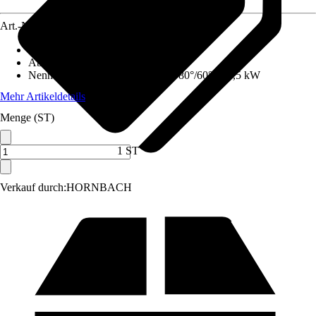
Art.-Nr.
12574894
Ausführung
:
Set, Gas-Kompaktgerät
Abgasanschluss
:
100 mm
Nennwärmeleistung (Heizbetrieb 80°/60°)
:
24,5 kW
Mehr Artikeldetails
Menge (ST)
1 ST
Verkauf durch:
HORNBACH