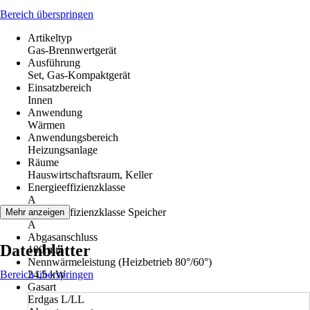
Bereich überspringen
Artikeltyp
Gas-Brennwertgerät
Ausführung
Set, Gas-Kompaktgerät
Einsatzbereich
Innen
Anwendung
Wärmen
Anwendungsbereich
Heizungsanlage
Räume
Hauswirtschaftsraum, Keller
Energieeffizienzklasse
A
Energieeffizienzklasse Speicher
Mehr anzeigen
A
Abgasanschluss
Datenblätter
100 mm
Nennwärmeleistung (Heizbetrieb 80°/60°)
Bereich überspringen
24,5 kW
Gasart
Erdgas L/LL