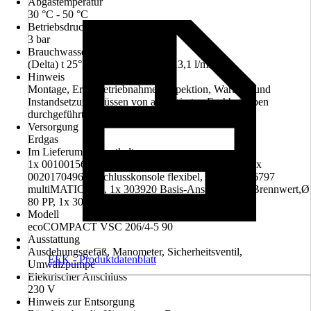
Abgastemperatur
30 °C - 50 °C
Betriebsdruck
3 bar
Brauchwasserdurchsatz
(Delta) t 25°K (von 10° auf 35°) 13,1 l/min
Hinweis
Montage, Erstinbetriebnahme, Inspektion, Wartung und
Instandsetzung müssen von autorisierten Fachbetrieben
durchgeführt werden.
Versorgung
Erdgas
Im Lieferumfang enthalten
1x 0010015601 ecoCOMPACT VSC 206/4-5 90, 1x
0020170496 Anschlusskonsole flexibel, 1x 0020266797
multiMATIC 700, 1x 303920 Basis-Anschluss-Set Brennwert,Ø
80 PP, 1x 303510 Set 1 Grundelemente Brennwert
Modell
ecoCOMPACT VSC 206/4-5 90
Ausstattung
Ausdehungsgefäß, Manometer, Sicherheitsventil,
EEK - Produktdatenblatt
Umwälzpumpe
Elektrischer Anschluss
230 V
Hinweis zur Entsorgung