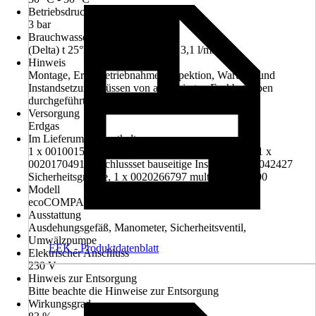
Betriebsdruck
3 bar
Brauchwasserdurchsatz
(Delta) t 25°K (von 10° auf 35°) 13,1 l/min
Hinweis
Montage, Erstinbetriebnahme, Inspektion, Wartung und
Instandsetzung müssen von autorisierten Fachbetrieben
durchgeführt werden.
Versorgung
Erdgas
Im Lieferumfang enthalten
1 x 0010015601 ecoCOMPACT VSC 206/4-5 90, 1 x
0020170491 Anschlussset bauseitige Inst., 1 x 0020042427
Sicherheitsgruppe, 1 x 0020266797 multiMATIC 700
Modell
ecoCOMPACT VSC 206/4-5 90
Ausstattung
Ausdehungsgefäß, Manometer, Sicherheitsventil,
Umwälzpumpe
EEK - Produktdatenblatt
Elektrischer Anschluss
230 V
Hinweis zur Entsorgung
Bitte beachte die Hinweise zur Entsorgung
Wirkungsgrad