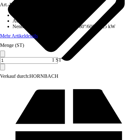
Art.-Nr.
12575486
Ausführung
:
Set, Gas-Kompaktgerät
Abgasanschluss
:
100 mm
Nennwärmeleistung (Heizbetrieb 80°/60°)
:
24,5 kW
Mehr Artikeldetails
Menge (ST)
1 ST
Verkauf durch:
HORNBACH