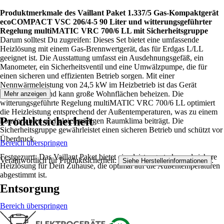
Produktmerkmale des Vaillant Paket 1.337/5 Gas-Kompaktgerät
ecoCOMPACT VSC 206/4-5 90 Liter und witterungsgeführter
Regelung multiMATIC VRC 700/6 LL mit Sicherheitsgruppe
Darum solltest Du zugreifen: Dieses Set bietet eine umfassende
Heizlösung mit einem Gas-Brennwertgerät, das für Erdgas L/LL
geeignet ist. Die Ausstattung umfasst ein Ausdehnungsgefäß, ein
Manometer, ein Sicherheitsventil und eine Umwälzpumpe, die für
einen sicheren und effizienten Betrieb sorgen. Mit einer
Nennwärmeleistung von 24,5 kW im Heizbetrieb ist das Gerät
leistungsstark und kann große Wohnflächen beheizen. Die
Mehr anzeigen
witterungsgeführte Regelung multiMATIC VRC 700/6 LL optimiert
die Heizleistung entsprechend der Außentemperaturen, was zu einem
Produktsicherheit
komfortablen und gleichmäßigen Raumklima beiträgt. Die
Sicherheitsgruppe gewährleistet einen sicheren Betrieb und schützt vor
Überdruck.
Bereich überspringen
Festgezurrt: Das Vaillant Paket bietet eine leistungsstarke und sichere
Verantwortlich für Produktsicherheit:
.
Siehe Herstellerinformationen
Heizlösung für Dein Zuhause, die optimal auf die Außentemperaturen
abgestimmt ist.
Entsorgung
Bereich überspringen