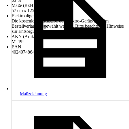
83 %
Maße (BxHxT)
57 cm x 125 cm x 69 cm
Elektroaltgerät-Rücknahme
Die kostenlose Rückgabe des Elektro-Geräts kann im
Bestellverlauf ausgewählt werden. Bitte beachte die Hinweise
zur Entsorgung.
AKN (Artikelkurznummer)
MTPP
EAN
4024074864845
Maßzeichnung