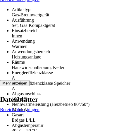
Artikeltyp
Gas-Brennwertgerät
Ausführung
Set, Gas-Kompaktgerät
Einsatzbereich
Innen
Anwendung
Wärmen
Anwendungsbereich
Heizungsanlage
Räume
Hauswirtschaftsraum, Keller
Energieeffizienzklasse
A
Energieeffizienzklasse Speicher
Mehr anzeigen
A
Abgasanschluss
Datenblätter
100 mm
Nennwärmeleistung (Heizbetrieb 80°/60°)
Bereich überspringen
24,5 kW
Gasart
Erdgas L/LL
Abgastemperatur
30 °C - 50 °C