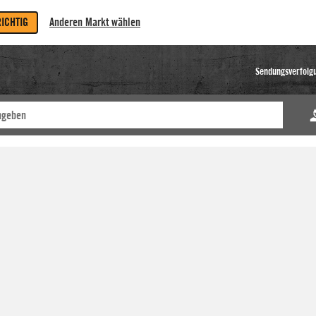
RICHTIG
Anderen Markt wählen
Sendungsverfolg