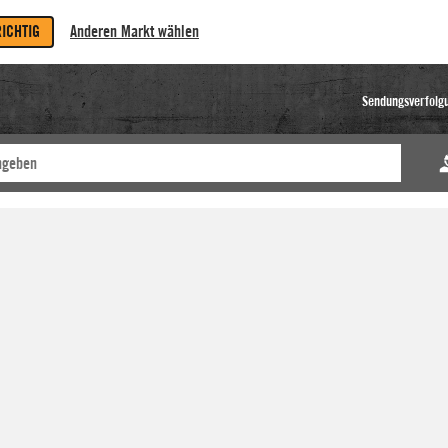
RICHTIG
Anderen Markt wählen
Sendungsverfolg