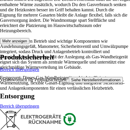
enthaltene Wärme zusätzlich, wodurch Du den Gasverbrauch senken
und die Heizkosten besser im Griff behalten kannst. Durch die
Eignung für mehrere Gasarten bleibt die Anlage flexibel, falls sich die
Gasversorgung ändert. Die Wandmontage spart Stellfläche und
erleichtert die Platzierung im Hauswirtschaftsraum oder
Heizungsbereich.
Für einen stabilen Betrieb sind wichtige Komponenten wie
Mehr anzeigen
Ausdehnungsgefäß, Manometer, Sicherheitsventil und Umwälzpumpe
integriert, sodass Druck und Anlagenbetrieb kontrolliert und
Produktsicherheit
abgesichert laufen können. Mit der Auslegung als Gas-Wandheizgerät
eignet sich das System als zentrale Wärmequelle und unterstützt eine
gleichmäßige Wärmeverteilung im Gebäude.
Bereich überspringen
Festgezurrt: Dieses Gas-Wandheizgerät verbindet effiziente
Verantwortlich für Produktsicherheit:
.
Siehe Herstellerinformationen
Wärmenutzung, flexible Gasart-Eignung und integrierte Sicherheits-
und Anlagenkomponenten für einen verlässlichen Heizbetrieb.
Entsorgung
Bereich überspringen