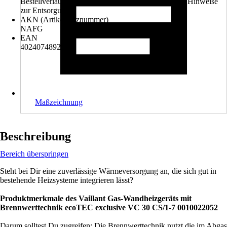
Bestellverlauf ausgewählt werden. Bitte beachte die Hinweise
zur Entsorgung.
AKN (Artikelkurznummer)
NAFG
EAN
4024074892534
Maßzeichnung
Beschreibung
Bereich überspringen
Steht bei Dir eine zuverlässige Wärmeversorgung an, die sich gut in
bestehende Heizsysteme integrieren lässt?
Produktmerkmale des Vaillant Gas-Wandheizgeräts mit
Brennwerttechnik ecoTEC exclusive VC 30 CS/1-7 0010022052
Darum solltest Du zugreifen: Die Brennwerttechnik nutzt die im Abgas