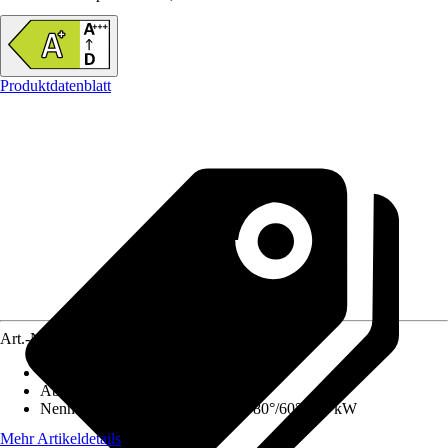
Produktdatenblatt
Art.-Nr.
12575610
Ausführung
:
Gas-Wandheizgerät
Abgasanschluss
:
100 mm
Nennwärmeleistung (Heizbetrieb 80°/60°)
:
30 kW
Mehr Artikeldetails