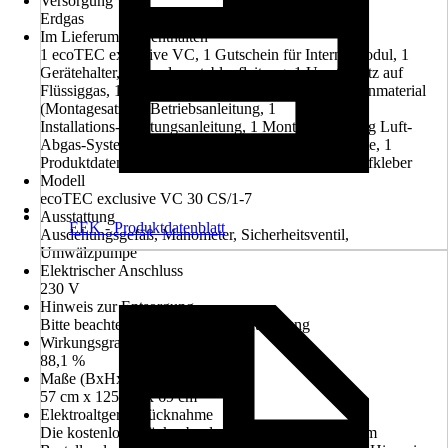
Versorgung
Erdgas
Im Lieferumfang enthalten
1 ecoTEC exclusive VC, 1 Gutschein für Internetmodul, 1
Gerätehalter, 1 Kondensatablaufleitung, 1 Umstellsatz auf
Flüssiggas, 1 Akustik Isoliermatte, 1 Beutel mit Kleinmaterial
(Montagesatz), 1 Betriebsanleitung, 1
Installations-/Wartungsanleitung, 1 Montageanleitung Luft-
Abgas-System, 1 Montageschablone, 1 Garantiekarte, 1
Produktdatenblatt, Energieeffizienzlabel, diverse Aufkleber
Modell
ecoTEC exclusive VC 30 CS/1-7
Ausstattung
EEK - Produktdatenblatt
Ausdehungsgefäß, Manometer, Sicherheitsventil,
Umwälzpumpe
Elektrischer Anschluss
230 V
Hinweis zur Entsorgung
Bitte beachte die Hinweise zur Entsorgung
Wirkungsgrad
88,1 %
Maße (BxHxT)
57 cm x 125 cm x 69 cm
Elektroaltgerät-Rücknahme
Die kostenlose Rückgabe des Elektro-Geräts kann im