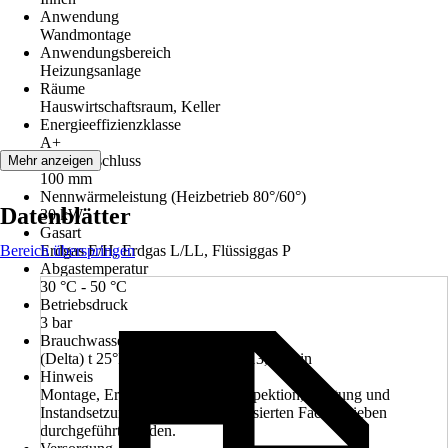
Anwendung
Wandmontage
Anwendungsbereich
Heizungsanlage
Räume
Hauswirtschaftsraum, Keller
Energieeffizienzklasse
A+
Abgasanschluss
Mehr anzeigen
100 mm
Nennwärmeleistung (Heizbetrieb 80°/60°)
Datenblätter
30 kW
Gasart
Bereich überspringen
Erdgas E/H, Erdgas L/LL, Flüssiggas P
Abgastemperatur
30 °C - 50 °C
Betriebsdruck
3 bar
Brauchwasserdurchsatz
(Delta) t 25°K (von 10° auf 35°) 13,1 l/min
Hinweis
Montage, Erstinbetriebnahme, Inspektion, Wartung und
Instandsetzung müssen von autorisierten Fachbetrieben
durchgeführt werden.