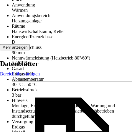
Anwendung
Wärmen
Anwendungsbereich
Heizungsanlage
Räume
Hauswirtschaftsraum, Keller
Energieeffizienzklasse
D
Abgasanschluss
Mehr anzeigen
90 mm
Nennwärmeleistung (Heizbetrieb 80°/60°)
Datenblätter
0,007 kW
Gasart
Bereich überspringen
Erdgas E/H
Abgastemperatur
30 °C - 50 °C
Betriebsdruck
3 bar
Hinweis
Montage, Erstinbetriebnahme, Inspektion, Wartung und
Instandsetzung müssen von autorisierten Fachbetrieben
durchgeführt werden.
Versorgung
Erdgas