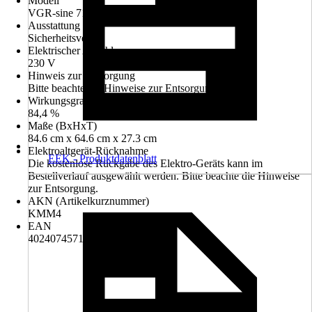
Modell
VGR-sine 71/4 E
Ausstattung
Sicherheitsventil
Elektrischer Anschluss
230 V
Hinweis zur Entsorgung
Bitte beachte die Hinweise zur Entsorgung
Wirkungsgrad
84,4 %
Maße (BxHxT)
84.6 cm x 64.6 cm x 27.3 cm
Elektroaltgerät-Rücknahme
EEK - Produktdatenblatt
Die kostenlose Rückgabe des Elektro-Geräts kann im
Bestellverlauf ausgewählt werden. Bitte beachte die Hinweise
zur Entsorgung.
AKN (Artikelkurznummer)
KMM4
EAN
4024074571019