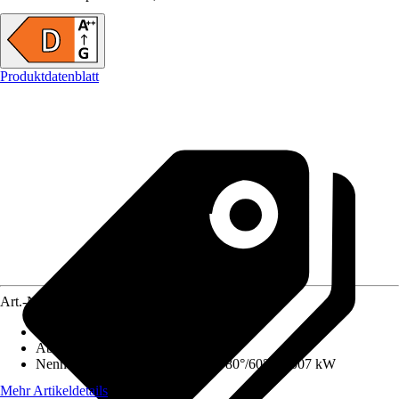
Produktdatenblatt
Art.-Nr.
12575284
Ausführung
:
Gas-Brennwertgerät
Abgasanschluss
:
90 mm
Nennwärmeleistung (Heizbetrieb 80°/60°)
:
0,007 kW
Mehr Artikeldetails