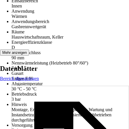
Einsatzbereich
Innen
Anwendung
Wärmen
Anwendungsbereich
Gasbrennwertgerät
Räume
Hauswirtschaftsraum, Keller
Energieeffizienzklasse
D
Abgasanschluss
Mehr anzeigen
90 mm
Nennwärmeleistung (Heizbetrieb 80°/60°)
Datenblätter
7 kW
Gasart
Bereich überspringen
Erdgas E/H
Abgastemperatur
30 °C - 50 °C
Betriebsdruck
3 bar
Hinweis
Montage, Erstinbetriebnahme, Inspektion, Wartung und
Instandsetzung müssen von autorisierten Fachbetrieben
durchgeführt werden.
Versorgung