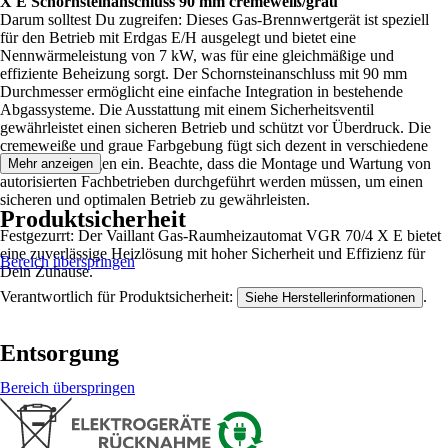
X E Schornsteinanschluss 90 mm cremeweiß/grau
Darum solltest Du zugreifen: Dieses Gas-Brennwertgerät ist speziell
für den Betrieb mit Erdgas E/H ausgelegt und bietet eine
Nennwärmeleistung von 7 kW, was für eine gleichmäßige und
effiziente Beheizung sorgt. Der Schornsteinanschluss mit 90 mm
Durchmesser ermöglicht eine einfache Integration in bestehende
Abgassysteme. Die Ausstattung mit einem Sicherheitsventil
gewährleistet einen sicheren Betrieb und schützt vor Überdruck. Die
cremeweiße und graue Farbgebung fügt sich dezent in verschiedene
Raumgestaltungen ein. Beachte, dass die Montage und Wartung von
Mehr anzeigen
autorisierten Fachbetrieben durchgeführt werden müssen, um einen
sicheren und optimalen Betrieb zu gewährleisten.
Produktsicherheit
Festgezurrt: Der Vaillant Gas-Raumheizautomat VGR 70/4 X E bietet
eine zuverlässige Heizlösung mit hoher Sicherheit und Effizienz für
Bereich überspringen
Dein Zuhause.
Verantwortlich für Produktsicherheit:
.
Siehe Herstellerinformationen
Entsorgung
Bereich überspringen