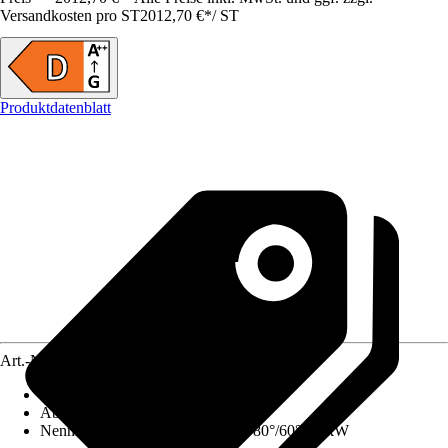
Versandkosten pro ST
2012,70 €
*
/
ST
Produktdatenblatt
Art.-Nr.
12575283
Ausführung
:
Gas-Brennwertgerät
Abgasanschluss
:
90 mm
Nennwärmeleistung (Heizbetrieb 80°/60°)
:
7 kW