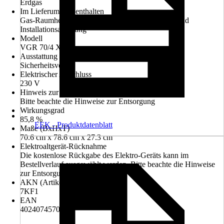
Erdgas
Im Lieferumfang enthalten
Gas-Raumheizautomat VGR 70/4 X E, Betriebs- und
Installationsanleitung
Modell
VGR 70/4 X E
Ausstattung
Sicherheitsventil
Elektrischer Anschluss
230 V
Hinweis zur Entsorgung
Bitte beachte die Hinweise zur Entsorgung
Wirkungsgrad
85,8 %
EEK - Produktdatenblatt
Maße (BxHxT)
70.6 cm x 78.6 cm x 27.3 cm
Elektroaltgerät-Rücknahme
Die kostenlose Rückgabe des Elektro-Geräts kann im
Bestellverlauf ausgewählt werden. Bitte beachte die Hinweise
zur Entsorgung.
AKN (Artikelkurznummer)
7KF1
EAN
4024074570975