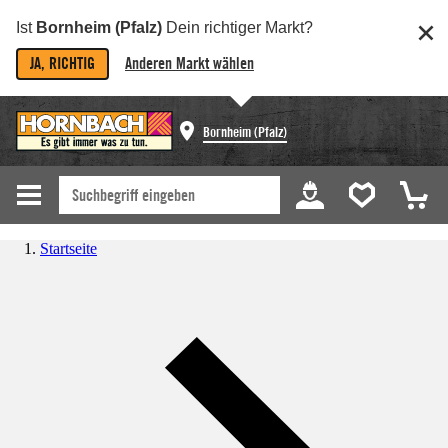
Ist
Bornheim (Pfalz)
Dein richtiger Markt?
JA, RICHTIG
Anderen Markt wählen
Bornheim (Pfalz)
Startseite