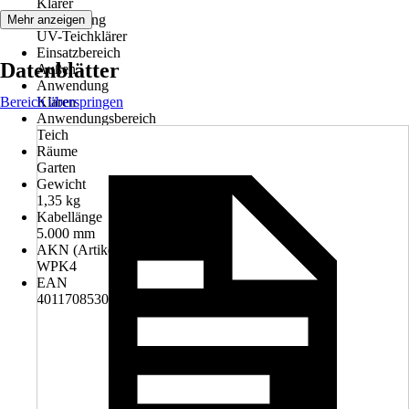
Klärer
Ausführung
Mehr anzeigen
UV-Teichklärer
Einsatzbereich
Datenblätter
Außen
Anwendung
Bereich überspringen
Klären
Anwendungsbereich
Teich
Räume
Garten
Gewicht
1,35 kg
Kabellänge
5.000 mm
AKN (Artikelkurznummer)
WPK4
EAN
4011708530023