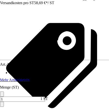
Versandkosten pro ST
58,69 €
*
/
ST
Art.-Nr.
10130731
UVC - Leistung
:
9 W
Mehr Artikeldetails
Menge (ST)
1 ST