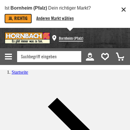
Ist
Bornheim (Pfalz)
Dein richtiger Markt?
JA, RICHTIG
Anderen Markt wählen
Bornheim (Pfalz)
Startseite