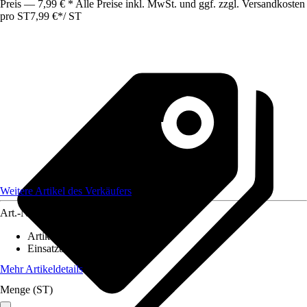
Preis — 7,99 € * Alle Preise inkl. MwSt. und ggf. zzgl. Versandkosten
pro ST
7,99 €
*
/
ST
Weitere Artikel des Verkäufers
Art.-Nr.
12748562
Artikeltyp
:
Zubehörset
Einsatzbereich
:
Innen
Mehr Artikeldetails
Menge (ST)