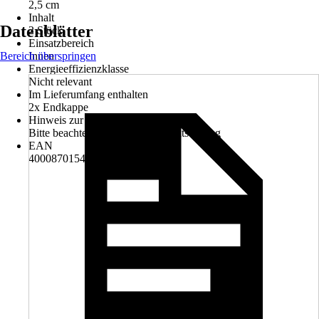
2,5 cm
Inhalt
Datenblätter
2 Stück
Einsatzbereich
Bereich überspringen
Innen
Energieeffizienzklasse
Nicht relevant
Im Lieferumfang enthalten
2x Endkappe
Hinweis zur Entsorgung
Bitte beachte die Hinweise zur Entsorgung
EAN
4000870154977